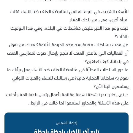
للأسف الشديد، في اليوم العالمي لمناهضة العنف ضد النساء قتلت
امرأة أخرى، وهي من بلدك المغار.
كيف وقع هذا الخبر عليكن كناشطات في البلدة، وفي هذا التوقيت
بالذات؟
هل قمت بنشاطات معينة بعد هذه الجريمة الأليمة؟ هناك من يقول
أن الفعاليات التي تناهض العنف لا تنجح بإيصال صوت لممارسي العنف
في بلداتنا، كيف تعلقين؟
ما دور السلطات المحليّة في مناهضة العنف ضد النساء وهل برأيك ما
تقوم به سلطاتنا المحلية كافٍ؟هي رسالتك للنساء والفتيات اللواتي
يستمعون الينا الآن؟
د. نهى جابر- بدر ناشطة نسوية وقائمة بأعمال رئيس بلدية المغار أجابت
على هذه الأسئلة والمحاور استمعوا لما قالت في الرابط..
إذاعة الشمس
تابع آخر الأخبار بلحظة بلحظة