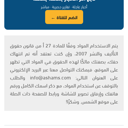
أخبار عاجلة · تقارير حصرية · مباشر
انضم للقناة ←
يتم الاستخدام المواد وفقًا للمادة 27 أ من قانون حقوق
التأليف والنشر 2007، وإن كنت تعتقد أنه تم انتهاك
حقك، بصفتك مالكًا لهذه الحقوق في المواد التي تظهر
على الموقع، فيمكنك التواصل معنا عبر البريد الإلكتروني
على العنوان التالي: info@ashams.com والطلب
بالتوقف عن استخدام المواد، مع ذكر اسمك الكامل ورقم
هاتفك وإرفاق تصوير للشاشة ورابط للصفحة ذات الصلة
على موقع الشمس. وشكرًا!