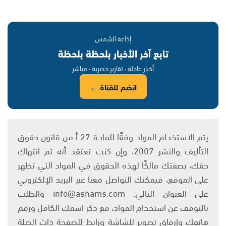
إذاعة الشمس
تابع آخر الأخبار بلحظة بلحظة
أخبار عاجلة · تقارير حصرية · مباشر
انضم للقناة ←
يتم الاستخدام المواد وفقًا للمادة 27 أ من قانون حقوق
التأليف والنشر 2007، وإن كنت تعتقد أنه تم انتهاك
حقك، بصفتك مالكًا لهذه الحقوق في المواد التي تظهر
على الموقع، فيمكنك التواصل معنا عبر البريد الإلكتروني
على العنوان التالي: info@ashams.com والطلب
بالتوقف عن استخدام المواد، مع ذكر اسمك الكامل ورقم
هاتفك وإرفاق تصوير للشاشة ورابط للصفحة ذات الصلة