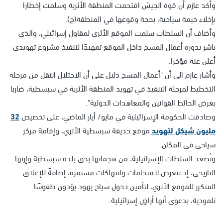
وأكد عازم أن قوة الجيش اقتحمت المنطقة الأثرية وسلمت إخطارا
بإخلاء خيمة سياحية، بحجة وقوعها في المنطقة(ج).
وأضاف أن السلطات سلمت الموقع الأثري لمقاول إسرائيلي، والذي
باشر بدوره أعمال المسح داخل الموقع تمهيدًا لتنفيذ مشروع تهويدي
أعلن عنه مؤخرا.
وأشار عازم الى أن "أعمال المسح دليل على أن الاحتلال انتقل من مرحلة
التخطيط لمرحلة التنفيذ في تهويد المنطقة الأثرية في سبسطية، ضاربا
بعرض الحائط القوانين والمعاهدات الدولية".
وصادقت الحكومة الإسرائيلية في مايو/ أيار الماضي، على تخصيص
32
مليون شيكل لتهويد
موقع حديقة سبسطية الأثري، وإقامة مركز
سياحي في المكان.
وتُصعد السلطات الإسرائيلية، من هجماتها بحق بلدة سبسطية وإرثها
التاريخي، إذ تتعرض لاقتحامات وانتهاكات مستمرة، إضافةً للإغلاق
المتكرر للموقع الأثري، لتأمين دخول سياح يهود يؤدون طقوسًا
تلمودية، بدعوى أنها أراضٍ إسرائيلية.