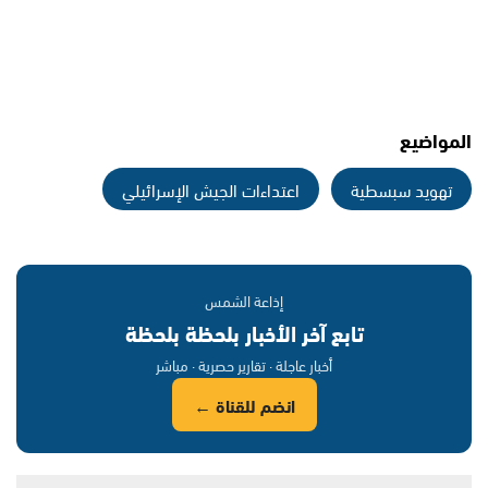
المواضيع
تهويد سبسطية
اعتداءات الجيش الإسرائيلي
إذاعة الشمس
تابع آخر الأخبار بلحظة بلحظة
أخبار عاجلة · تقارير حصرية · مباشر
انضم للقناة ←