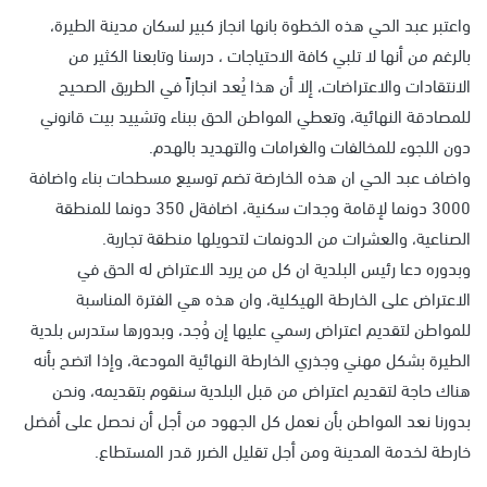
واعتبر عبد الحي هذه الخطوة بانها انجاز كبير لسكان مدينة الطيرة،
بالرغم من أنها لا تلبي كافة الاحتياجات ، درسنا وتابعنا الكثير من
الانتقادات والاعتراضات، إلا أن هذا يُعد انجازاً في الطريق الصحيح
للمصادقة النهائية، وتعطي المواطن الحق ببناء وتشييد بيت قانوني
دون اللجوء للمخالفات والغرامات والتهديد بالهدم.
واضاف عبد الحي ان هذه الخارضة تضم توسيع مسطحات بناء واضافة
3000 دونما لإقامة وجدات سكنية، اضافةل 350 دونما للمنطقة
الصناعية، والعشرات من الدونمات لتحويلها منطقة تجارية.
وبدوره دعا رئيس البلدية ان كل من يريد الاعتراض له الحق في
الاعتراض على الخارطة الهيكلية، وان هذه هي الفترة المناسبة
للمواطن لتقديم اعتراض رسمي عليها إن وُجد، وبدورها ستدرس بلدية
الطيرة بشكل مهني وجذري الخارطة النهائية المودعة، وإذا اتضح بأنه
هناك حاجة لتقديم اعتراض من قبل البلدية سنقوم بتقديمه، ونحن
بدورنا نعد المواطن بأن نعمل كل الجهود من أجل أن نحصل على أفضل
خارطة لخدمة المدينة ومن أجل تقليل الضرر قدر المستطاع.