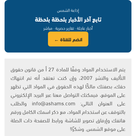
إذاعة الشمس
تابع آخر الأخبار بلحظة بلحظة
أخبار عاجلة · تقارير حصرية · مباشر
انضم للقناة ←
يتم الاستخدام المواد وفقًا للمادة 27 أ من قانون حقوق
التأليف والنشر 2007، وإن كنت تعتقد أنه تم انتهاك
حقك، بصفتك مالكًا لهذه الحقوق في المواد التي تظهر
على الموقع، فيمكنك التواصل معنا عبر البريد الإلكتروني
على العنوان التالي: info@ashams.com والطلب
بالتوقف عن استخدام المواد، مع ذكر اسمك الكامل ورقم
هاتفك وإرفاق تصوير للشاشة ورابط للصفحة ذات الصلة
على موقع الشمس. وشكرًا!