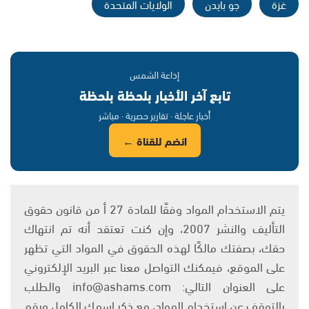
غزة
جو بايدن
الولايات المتحدة
إذاعة الشمس
تابع آخر الأخبار بلحظة بلحظة
أخبار عاجلة · تقارير حصرية · مباشر
انضم للقناة ←
يتم الاستخدام المواد وفقًا للمادة 27 أ من قانون حقوق
التأليف والنشر 2007، وإن كنت تعتقد أنه تم انتهاك
حقك، بصفتك مالكًا لهذه الحقوق في المواد التي تظهر
على الموقع، فيمكنك التواصل معنا عبر البريد الإلكتروني
على العنوان التالي: info@ashams.com والطلب
بالتوقف عن استخدام المواد، مع ذكر اسمك الكامل ورقم