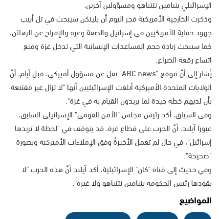
الإسرائيلي بنيامين نتنياهو ومسؤولين آخرين.
وذكرت الخارجية الأمريكية فجر اليوم أن بلينكن سيبحث في تل أبيب
جهود حماية الأمريكيين في إسرائيل والضفة وغزة والإفراج عن الرهائن،
كما سيبحث زيادة حجم المساعدات الإنسانية التي تدخل غزة ومنع
اتساع رقعة الصراع.
يُشار إلى أنّ موقع "ABC news" نقل عن مسؤول أميركي، قبل أيام، أنّ
الولايات المتحدة الأميركية أبلغت الإسرائيليين أنها "لا تزال غير مقتنعة
بأن لديهم خطة جيدة لما يريدون القيام به في غزة".
وفي السياق، أكد رئيس مجلس "الأمن القومي" الإسرائيلي السابق،
غيورا آيلند، أنّ الحرب على قطاع غزة، قد يتوقف في "لحظة لا تريدها
إسرائيل"، في حال لم تعمل الأخيرةُ وفق الإملاءات الأميركية وبصورة
"صحيحة".
وفي حديث إلى قناة "كان" الإسرائيلية، أكد آيلند أنّ هذه الحرب "لا
يقودها رئيس الحكومة بنيامين نتنياهو ولا غيره".
المواضيع