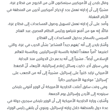
وقال بايدن إن الأمريكيين سيتمكنون الآن من الخروج من قطاع غزة،
مشيرًا إلى أن إدارته تعمل بجد لإخراج أمريكيين آخرين من المنطقة في
الأيام المقبلة.
وأمد على أن إدارته تعمل لتسهيل وصول المساعدات إلى قطاع غزة،
قائلًا إنه هو من أقنع نتنياهو ورئيس النظام المصري عبد الفتاح
السيسي بالسماح بدخول المساعدات إلى القطاع.
وأشار بايدن إلى أنه "يفهم جيداً المشاعر" بشأن الحرب في غزة، والتي
اعتبرها "أمراً معقداً للغاية بالنسبة للإسرائيليين. وبالنسبة للعالم
الإسلامي أيضاً"، مشيراً إلى أنه يدعم حل الدولتين منذ البداية.
وفي سياق آخر، ذكرت وسائل إعلام إسرائيلية، الأربعاء، أنّ الضغط
الأميركي تزايد كثيراً على إسرائيل، مشيرةً إلى أنه من الصعب على
"إسرائيل" مواجهة الأميركيين حالياً.
وفي وقت سابق أعلنت الخارجية الأميريكة أن الوزير أنتوني بلينكن
سيتوجه إلى الأردن وإسرائيل يوم الجمعة.
وأشارت وزارة الخارجية الأمريكية إلى أن الوزير بلينكن سيجري جولة في
عدة دول بالمنطقة خلال زيارته لإسرائيل، وينوي أن يلتقي رئيس الوزراء