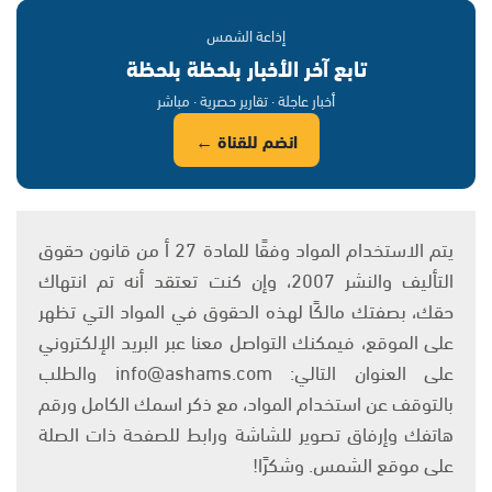
إذاعة الشمس
تابع آخر الأخبار بلحظة بلحظة
أخبار عاجلة · تقارير حصرية · مباشر
انضم للقناة ←
يتم الاستخدام المواد وفقًا للمادة 27 أ من قانون حقوق
التأليف والنشر 2007، وإن كنت تعتقد أنه تم انتهاك
حقك، بصفتك مالكًا لهذه الحقوق في المواد التي تظهر
على الموقع، فيمكنك التواصل معنا عبر البريد الإلكتروني
على العنوان التالي: info@ashams.com والطلب
بالتوقف عن استخدام المواد، مع ذكر اسمك الكامل ورقم
هاتفك وإرفاق تصوير للشاشة ورابط للصفحة ذات الصلة
على موقع الشمس. وشكرًا!