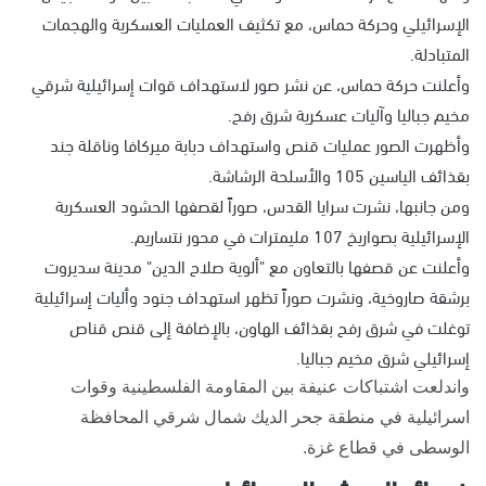
الإسرائيلي وحركة حماس، مع تكثيف العمليات العسكرية والهجمات
المتبادلة.
وأعلنت حركة حماس، عن نشر صور لاستهداف قوات إسرائيلية شرقي
مخيم جباليا وآليات عسكرية شرق رفح.
وأظهرت الصور عمليات قنص واستهداف دبابة ميركافا وناقلة جند
بقذائف الياسين 105 والأسلحة الرشاشة.
ومن جانبها، نشرت سرايا القدس، صوراً لقصفها الحشود العسكرية
الإسرائيلية بصواريخ 107 مليمترات في محور نتساريم.
وأعلنت عن قصفها بالتعاون مع "ألوية صلاح الدين" مدينة سديروت
برشقة صاروخية، ونشرت صوراً تظهر استهداف جنود وأليات إسرائيلية
توغلت في شرق رفح بقذائف الهاون، بالإضافة إلى قنص قناص
إسرائيلي شرق مخيم جباليا.
واندلعت اشتباكات عنيفة بين المقاومة الفلسطينية وقوات
اسرائيلية في منطقة جحر الديك شمال شرقي المحافظة
الوسطى في قطاع غزة.