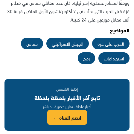
ووفقًا لمصادر عسكرية إسرائيلية، كان عدد مقاتلي حماس في قطاع
غزة قبل الحرب التي بدأت في 7 أكتوبر/تشرين الأول الماضي قرابة 30
ألف مقاتل موزعين على 24 كتيبة.
المواضيع
الحرب على غزة
الجيش الاسرائيلي
حماس
استهدافات
رفح
إذاعة الشمس
تابع آخر الأخبار بلحظة بلحظة
أخبار عاجلة · تقارير حصرية · مباشر
انضم للقناة ←