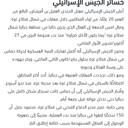
خسائر الجيش الإسرائيلي
أعلن الجيش الإسرائيلي مقتل الجندي القتيل بن أفيشاي، البالغ من
العمر 20 عامًا، من لواء المظليين خلال معارك في شمال قطاع غزة.
وقال امس الجمعة إن القتال الذي يجري حاليا في منطقة جباليا شمال
قطاع غزة "ربما يكون الأكثر ضراوة" منذ بدء هجومه البري في 27
أكتوبر/تشرين الأول الماضي.
وصرح الجيش الإسرائيلي أنه أكمل تفكيك البنية العسكرية لحركة حماس
في شمال قطاع غزة بحلول يناير/كانون الثاني الماضي، وركز جهوده
على وسط القطاع وجنوبه.
ومع ذلك، تجددت المعارك العنيفة في جباليا، أحد أكثر المناطق
اكتظاظًا بالسكان في شمال قطاع غزة بعد مدينة غزة، منذ نحو أسبوع.
وأشار الجيش الإسرائيلي إلى أن حماس كانت تسيطر بشكل كامل على
جباليا حتى تدخل قواته قبل بضعة أيام.
ومن جانبه، صرح مدير الدفاع المدني في قطاع غزة، محمود بصل، أن
150 شخصًا ارتقوا في جباليا منذ بدء العملية، مشيرًا إلى صعوبة
الوصول إلى المنازل المستهدفة بسبب كثافة إطلاق النار.