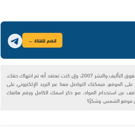
انضم للقناة ←
يتم الاستخدام المواد وفقًا للمادة 27 أ من قانون حقوق التأليف والنشر 2007، وإن كنت تعتقد أنه تم انتهاك حقك،
لى الموقع، فيمكنك التواصل معنا عبر البريد الإلكتروني على
info@ashams.c والطلب بالتوقف عن استخدام المواد، مع ذكر اسمك الكامل ورقم هاتفك
ى موقع الشمس. وشكرًا!