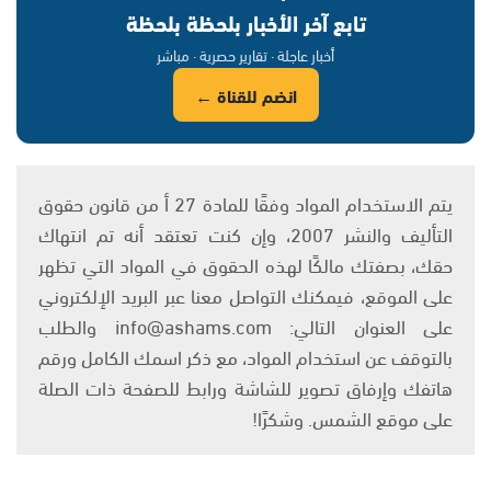
تابع آخر الأخبار بلحظة بلحظة
أخبار عاجلة · تقارير حصرية · مباشر
انضم للقناة ←
يتم الاستخدام المواد وفقًا للمادة 27 أ من قانون حقوق
التأليف والنشر 2007، وإن كنت تعتقد أنه تم انتهاك
حقك، بصفتك مالكًا لهذه الحقوق في المواد التي تظهر
على الموقع، فيمكنك التواصل معنا عبر البريد الإلكتروني
على العنوان التالي: info@ashams.com والطلب
بالتوقف عن استخدام المواد، مع ذكر اسمك الكامل ورقم
هاتفك وإرفاق تصوير للشاشة ورابط للصفحة ذات الصلة
على موقع الشمس. وشكرًا!