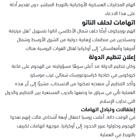
اتهام المخابرات العسكرية الأوكرانية بالتورط المباشر، دون تقديم أدلة
على هذا الادعاء.
اتهامات لحلف الناتو
اتهم بورنيكوف أيضًا حلف شمال الأطلسي (ناتو) بتسهيل "نقل مرتزقة
ومسلحين من منظمات إرهابية دولية من الشرق الأوسط وشمال
أفريقيا وأفغانستان" إلى أوكرانيا لقتال القوات الروسية هناك.
إعلان تنظيم الدولة
وكان تنظيم الدولة قد أعلن سريعًا مسؤوليته عن الهجوم على قاعة
كروكوس في ضاحية كراسنوغورسك شمالي غرب موسكو.
وأكد التنظيم أن منفذيه تمكنوا من الانسحاب، مشيرًا إلى أن هذه
العملية تأتي في سياق ما وصفها بالحرب المستعرة بين التنظيم والدول
التي تحارب الإسلام.
إعتقالات وتبادل اتهامات
في الوقت ذاته، أعلنت روسيا اعتقال أربعة أشخاص قالت إنهم نفذوا
الهجوم وحاولوا عبور الحدود إلى أوكرانيا، موجهة اتهامات لكييف
بالتورط في العملية.