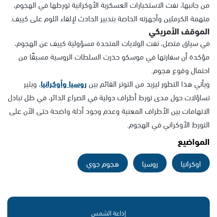
من جانبها، نفت الاستخبارات العسكرية الأوكرانية تورطها في الهجوم،
متهمة الكرملين وأجهزته الخاصة بتدبير الحادث لإلقاء اللوم على كييف.
الموقف الأمريكي
في سياق متصل، نفت الولايات المتحدة مسؤولية كييف عن الهجوم،
مؤكدة أن سفارتها في موسكو حذرت السلطات الروسية مسبقًا من
احتمال وقوع هجوم.
ويأتي هذا التطور ليزيد من التوتر القائم بين
روسيا وأوكرانيا
، ويثير
تساؤلات حول مدى تورط أطراف دولية في الصراع الدائر، في ظل تبادل
الاتهامات بين الأطراف المعنية وعدم وجود أدلة واضحة حتى الآن على
التورط الأوكراني في الهجوم.
المواضيع
اوكرانيا
روسيا
هجوم جوي
إذاعة الشمس