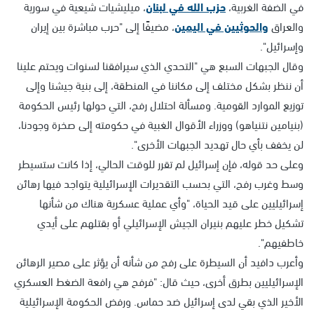
في الضفة الغربية،
حزب الله في لبنان
، ميليشيات شيعية في سورية
والعراق
والحوثيين في اليمين
، مضيفًا إلى "حرب مباشرة بين إيران
وإسرائيل".
وقال الجبهات السبع هي "التحدي الذي سيرافقنا لسنوات ويحتم علينا
أن ننظر بشكل مختلف إلى مكاننا في المنطقة، إلى بنية جيشنا وإلى
توزيع الموارد القومية. ومسألة احتلال رفح، التي حولها رئيس الحكومة
(بنيامين نتنياهو) ووزراء الأقوال الغبية في حكومته إلى صخرة وجودنا،
لن يخفف بأي حال تهديد الجبهات الأخرى".
وعلى حد قوله، فإن إسرائيل لم تقرر للوقت الحالي، إذا كانت ستسيطر
وسط وغرب رفح، التي بحسب التقديرات الإسرائيلية يتواجد فيها رهائن
إسرائيليين على قيد الحياة، "وأي عملية عسكرية هناك من شأنها
تشكيل خطر عليهم بنيران الجيش الإسرائيلي أو بقتلهم على أيدي
خاطفيهم".
وأعرب دافيد أن السيطرة على رفح من شأنه أن يؤثر على مصير الرهائن
الإسرائيليين بطرق أخرى، حيث قال: "فرفح هي رافعة الضغط العسكري
الأخير الذي بقي لدى إسرائيل ضد حماس. ورفض الحكومة الإسرائيلية