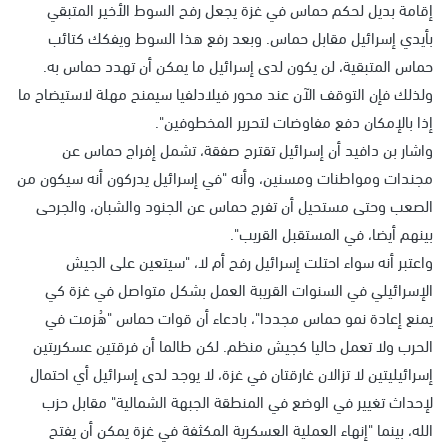
إقامة بديل لحكم حماس في غزة يجعل رفح السوط الأخير المتبقي
بأيدي إسرائيل مقابل حماس. وبعد رفع هذا السوط ويفكك كتائب
حماس المتبقية، لن يكون لدى إسرائيل ما يمكن أن تهدد حماس به.
ولذلك فإن التوقف الآن عند محور فيلادلفيا سيمنح مهلة لاستيضاح ما
إذا بالإمكان دفع مفاوضات لتحرير المخطوفين".
واشار بن دافيد أن إسرائيل تقترح صفقة، تشمل إفراج حماس عن
مجندات ومواطنات ومسنين، وأنه "في إسرائيل يدركون أنه سيكون من
الصعب وحتى مستحيل أن تفرج حماس عن الجنود والشبان، والجرحى
بينهم أيضا، في المستقبل القريب".
واعتبر أنه سواء احتلت إسرائيل رفح أم لا، "سيتعين على الجيش
الإسرائيلي في السنوات القريبة العمل بشكل متواصل في غزة كي
يمنع إعادة نمو حماس مجددا"، بادعاء أن قوات حماس "هُزمت في
الحرب ولا تعمل حاليا كجيش منظم. لكن طالما أن فرقتين عسكريتين
إسرائيليتين لا تزالان غارقتان في غزة، لا يوجد لدى إسرائيل أي احتمال
لإحداث تغيير في الوضع في المنطقة الجبهة الشمالية" مقابل حزب
الله، بينما "إنهاء العملية العسكرية المكثفة في غزة يمكن أن يفتح