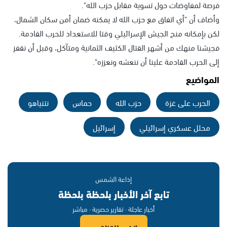
فرصة لمفاوضات حول تسوية مقابل حزب الله".
وأضاف أن "أي اتفاق مع حزب الله لا يمكنه ضمان أمن سكان الشمال،
لكن بإمكانه منح الجيش الإسرائيلي وقتا للاستعداد للحرب القادمة.
فجيشنا منهك من أشهر القتال الكثيف الثمانية ومتآكل، وقبل أن نقفز
إلى الحرب القادمة علينا أن ننعشه ونعززه".
المواضيع
الحرب على غزة
حزب الله
حماس
نتنياهو
محلل عسكري إسرائيلي
إسرائيل
إذاعة الشمس
تابع آخر الأخبار بلحظة بلحظة
أخبار عاجلة · تقارير حصرية · مباشر