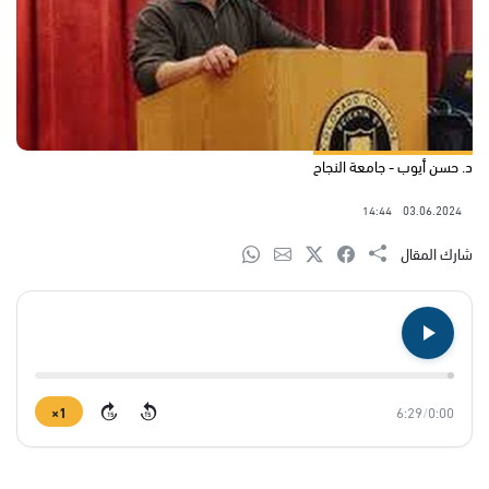
د. حسن أيوب - جامعة النجاح
14:44
03.06.2024
شارك المقال
1×
6:29
/
0:00
15
15