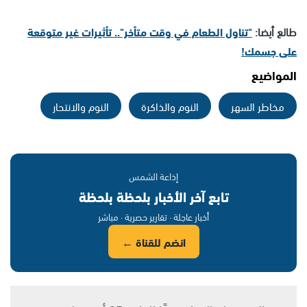
طالع أيضا:
"تناول الطعام في وقت متأخر".. تأثيرات غير متوقعة
على جسمك!
المواضيع
مخاطر السهر
النوم والذاكرة
النوم والانتحار
إذاعة الشمس
تابع آخر الأخبار بلحظة بلحظة
أخبار عاجلة · تقارير حصرية · مباشر
انضم للقناة ←