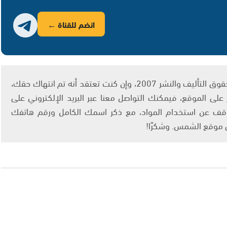
انضم للقناة ←
يتم الاستخدام المواد وفقًا للمادة 27 أ من قانون حقوق التأليف والنشر 2007، وإن كنت تعتقد أنه تم انتهاك حقك،
لى الموقع، فيمكنك التواصل معنا عبر البريد الإلكتروني على
info@ashams.c والطلب بالتوقف عن استخدام المواد، مع ذكر اسمك الكامل ورقم هاتفك
ى موقع الشمس. وشكرًا!