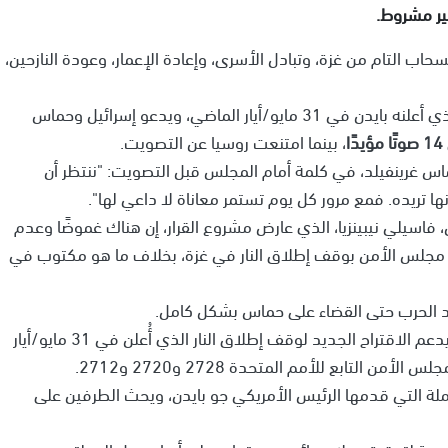
غير مشروط.
حاب التام من غزة، وتبادل الأسرى، وإعادة الإعمار، وعودة النازحين،
وتم التصويت على النص، الذي "يرحّب" باقتراح الهدنة الذي أعلنه بايدن في 31 مايو/أيار الماضي، ويدعو إسرائيل وحماس
14 صوتًا مؤيدًا
، بينما امتنعت روسيا عن التصويت.
ماس غرينفيلد، في كلمة أمام المجلس قبل التصويت: "ننتظر أن
 تريده. فمع مرور كل يوم تستمر معاناة لا داعي لها".
سيلي نيبينزيا، الذي عارض مشروع القرار، إن هناك غموضًا وعدم
 مجلس الأمن بوقف إطلاق النار في غزة، بخلاف ما هو مكتوب في
د الحرب حتى القضاء على حماس بشكل كامل.
ورحب الاتحاد الأوروبي باعتماد قرار مجلس الأمن الذي يدعم الاقتراح الجديد لوقف إطلاق النار الذي أُعلن في 31 مايو/أيار
لتابع للأمم المتحدة 2728 و2720 و2712.
املة التي قدمها الرئيس الأمريكي جو بايدن، ويحث الطرفين على