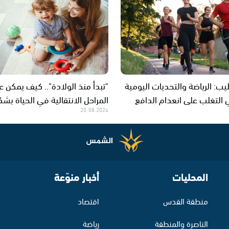
يب: الرياضة والتحديات اليومية
"تبدأ منذ الولادة".. كيف يمكن ع
التغلب على انعدام الدافع
المراحل الانتقالية في الحياة بش
20.08.2024
المحليات
أخبار منوّعة
منطقة القدس
اقتصاد
الناصرة والمنطقة
رياضة