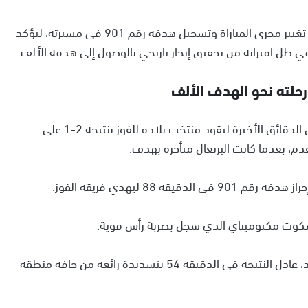
ورغم دخوله كبديل في الشوط الثاني، نجح رونالدو في تغيير مجرى المباراة وتسجيل هدفه رقم 901 في مسيرته، ليؤكد
 في ظل اقترابه من تحقيق إنجاز تاريخي بالوصول إلى هدفه الألف.
 رحلته نحو الهدف الألف
سجل النجم البرتغالي كريستيانو رونالدو هدفًا حاسمًا في الدقائق الأخيرة ليقود منتخب بلاده للفوز بنتيجة 2-1 على
دم، بعدما كانت البرتغال متأخرة بهدف.
 88 ليهدي فريقه الفوز.
سكوت مكتوميناي الذي سجل بضربة رأس قوية.
برونو فرنانديز، زميل رونالدو السابق في مانشستر يونايتد، عادل النتيجة في الدقيقة 54 بتسديدة رائعة من حافة منطقة