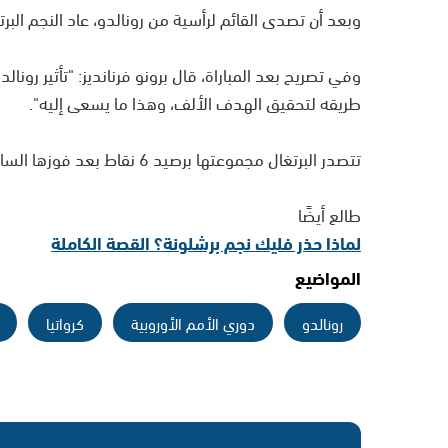
وبعد أن تصدى القائم لرأسية من رونالدو، عاد النجم الب
وفي تصريح بعد المباراة، قال برونو فرنانديز: "تأثير رونالد
طريقه لتحقيق الهدف الألف، وهذا ما يسعى إليه".
تتصدر البرتغال مجموعتها برصيد 6 نقاط بعد فوزها السابق على كرواتيا، فيما تلقت اسكتلندا خسارتها الثانية في البطولة.
طالع أيضًا
لماذا حذر فليك نجم برشلونة؟ القصة الكاملة
المواضيع
رونالدو
دوري الأمم الأوروبية
كرواتيا