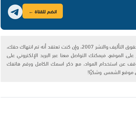
انضم للقناة ←
يتم الاستخدام المواد وفقًا للمادة 27 أ من قانون حقوق التأليف والنشر 2007، وإن كنت تعتقد أنه تم انتهاك حقك،
لى الموقع، فيمكنك التواصل معنا عبر البريد الإلكتروني على
info@ashams.c والطلب بالتوقف عن استخدام المواد، مع ذكر اسمك الكامل ورقم هاتفك
ى موقع الشمس. وشكرًا!