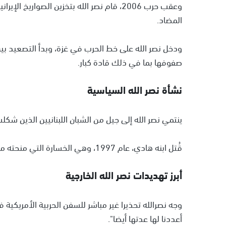
وعقب حرب 2006، قام نصر الله بتخزين الصواري
المضاد.
ودخل نصر الله على خط الحرب في غزة، وبدأ التصعيد بين
صفوفها بما في ذلك قادة كبار.
نشأة نصر الله السياسية
ينتمي نصر الله إلى جيل من الشبان اللبنانيين الذين شكلت الثورة في إيرا
قُتل ابنه هادي، عام 1997، وهي الخسارة التي منحته مكانته بين القاعدة الشيعية في لبنان.
أبرز تهديدات نصر الله الخارجية
وجه نصرالله تحذيرا غير مباشر للسفن الحربية الأمريكية 
أعددنا لها عدتها أيضا".