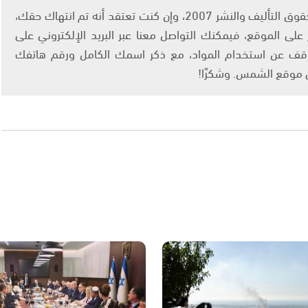
يتم الاستخدام المواد وفقًا للمادة 27 أ من قانون حقوق التأليف والنشر 2007، وإن كنت تعتقد أنه تم انتهاك حقك،
لى الموقع، فيمكنك التواصل معنا عبر البريد الإلكتروني على
info@ashams.c والطلب بالتوقف عن استخدام المواد، مع ذكر اسمك الكامل ورقم هاتفك
ى موقع الشمس. وشكرًا!