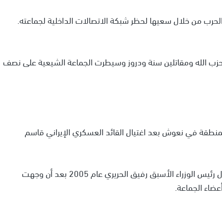
 حزب الله ومقاتلين سنة ودروز وسيطرت الجماعة الشيعية على نصف
يكيون المنطقة في نعوش بعد اغتيال القائد العسكري الإيراني قاسم
ونفي نصر الله مرارا وتكرارا أي ضلوع لحزب الله في اغتيال رئيس الوزراء الأسبق رفيق الحريري عام 2005 بعد أن وجهت