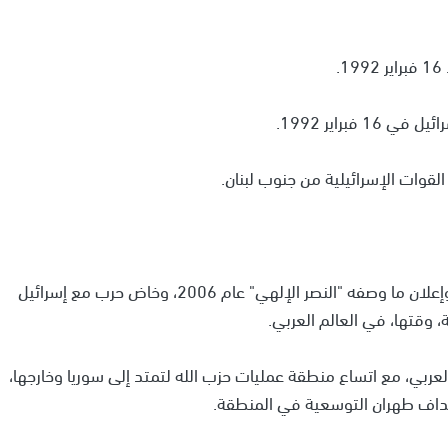
.
براير 1992.
تشكلت زعامته لحزب الله من خلال الصراع مع إسرائيل، وإعلان ما وصفه "النصر الإلهي" عام 2006، وخاض حرب مع إسرائيل
لعربي، مع اتساع منطقة عمليات حزب الله لتمتد إلى سوريا وخارجها،
هداف طهران التوسعية في المنطقة.