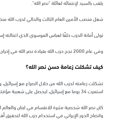
يلقب بالسيد لإنتمائه لعائلة "نصر الله".
شغل منصب الأمين العام الثالث والحالي لحزب الله منذ 16 فبراير 1992
تولى أمانة الحزب خلفًا لعباس الموسوي الذي اغتالته إسرائيل في 16 ف
وفي عام 2000 نجح حزب الله بقيادة نصر الله في إخراج القوات الإسرائيلية من جنوب لبنان.
كيف تشكلت زعامة حسن نصر الله؟
استمرت 34 يوما مع إسرائيل، ليحصل على شعبية مؤقتة، وقتها، في العالم العربي.
كان نصر الله شخصية مثيرة للانقسام في لبنان والعالم ا
واتضاح الدور الإيراني في استخدام حزب الله لتحقيق أ