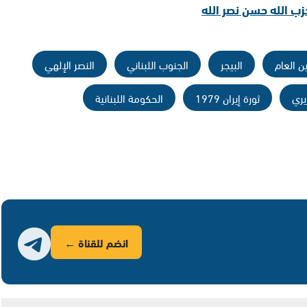
زب الله حسن نصر الله
ن العام
البيجر
الجنوب اللبناني
النصر الإلهي
يري
ثورة إيران 1979
الحكومة اللبنانية
انضم للقناة ←