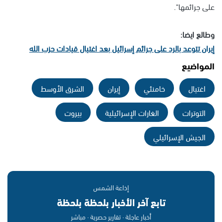
على جرائمها".
وطالع ايضا:
إيران تتوعد بالرد على جرائم إسرائيل بعد اغتيال قيادات حزب الله
المواضيع
اغتيال
خامنئي
إيران
الشرق الأوسط
التوترات
الغارات الإسرائيلية
بيروت
الجيش الإسرائيلي
إذاعة الشمس
تابع آخر الأخبار بلحظة بلحظة
أخبار عاجلة · تقارير حصرية · مباشر