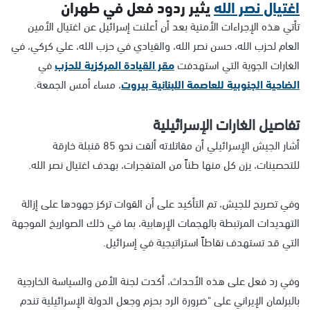
اغتيال نصر الله
يثير ردود فعل في طهران
تأتي هذه الإجراءات الأمنية بعد أن أعلنت إسرائيل عن اغتيال الأمين
العام لحزب الله، حسن نصر الله، والقيادي في حزب الله، علي كركي، في
الغارات الجوية التي استهدفت
مقر القيادة المركزية للحزب
في
الضاحية الجنوبية للعاصمة اللبنانية بيروت
، مساء أمس الجمعة.
تفاصيل الغارات الإسرائيلية
أشار الجيش الإسرائيلي أن مقاتلاته ألقت نحو 85 قنبلة خارقة
للتحصينات، يزن كل منها طناً من المتفجرات، بهدف اغتيال نصر الله.
وفي تصريح للجيش، تم التأكيد على أن القوات تركز جهودها على إزالة
التهديدات المرتبطة بالهجمات الإرهابية، بما في ذلك الصواريخ الموجهة
التي قد تستهدف نقاطاً استراتيجية في إسرائيل.
وفي رد فعل على هذه الأحداث، أكدت لجنة الأمن والسياسة الخارجية
بالبرلمان الإيراني على "ضرورة الرد بحزم وجعل الدولة الإسرائيلية تندم