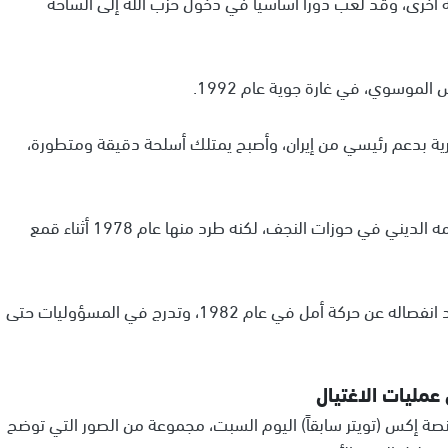
أخرى، وقد لعب دوراً أساسياً في دخول حزب الله إلى الساحة
 الموسوي، في غارة جوية عام 1992.
كرية بدعم رئيسي من إيران، وأصبح يمتلك أسلحة دقيقة ومتطورة،
وقبل انخراطه في النشاط السياسي، تلقى نصر الله تعليمه الديني في حوزات النجف، لكنه طرد منها عام 1978 أثناء قمع
وبعد انخراطه في النشاط السياسي، أسس حزب الله بعد انفصاله عن حركة أمل في عام 1982، وتدرج في المسؤوليات حتى
مليات الاغتيال
نصة إكس (تويتر سابقاً) اليوم السبت، مجموعة من الصور التي توضح