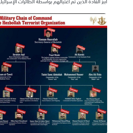
أببز القادة الذين تم اغتيالهم بواسطة الطائرات الإسرائيلي