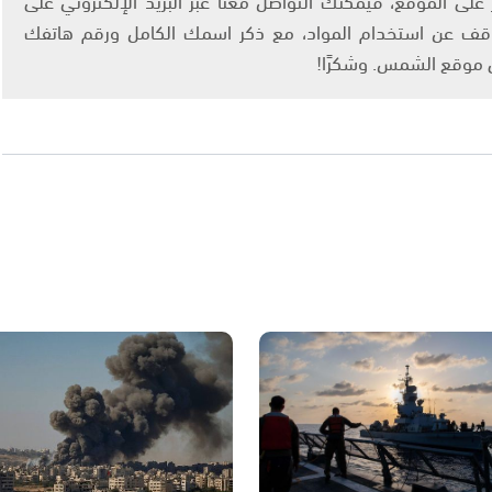
info@ashams.c والطلب بالتوقف عن استخدام المواد، مع ذكر اسمك الكامل ورقم هاتفك
ى موقع الشمس. وشكرًا!