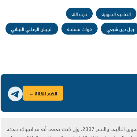
الضاحية الجنوبية
حزب الله
رجل دين شيعي
قوات مسلحة
الجيش الوطني اللبناني
انضم للقناة ←
يتم الاستخدام المواد وفقًا للمادة 27 أ من قانون حقوق التأليف والنشر 2007، وإن كنت تعتقد أنه تم انتهاك حقك،
لى الموقع، فيمكنك التواصل معنا عبر البريد الإلكتروني على