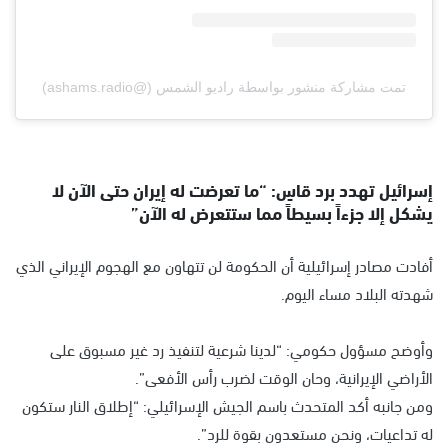
تمت مشاركة منشور بواسطة ‏‎راديو الشمس‎‏ (@‏‎ashams.radio‎‏)
إسرائيل تهدد برد قاسٍ: “ما تعرضت له إيران حتى الآن لا
يشكل إلا جزءاً بسيطاً مما ستتعرض له الآن”
أفادت مصادر إسرائيلية أن الحكومة لن تتهاون مع الهجوم الإيراني الذي
شهدته البلاد مساء اليوم.
وأوضح مسؤول حكومي: “لدينا شرعية لتنفيذ رد غير مسبوق على
الأراضي الإيرانية، وحان الوقت لضرب رأس الأفعى”.
ومن جانبه أكد المتحدث باسم الجيش الإسرائيلي: “إطلاق النار ستكون
له تداعيات، ونحن مستعدون بقوة للرد”.