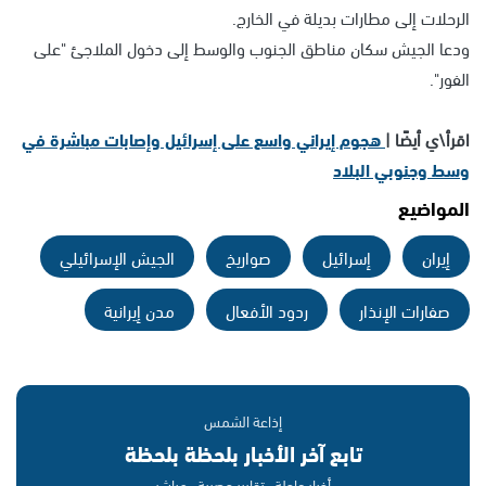
الرحلات إلى مطارات بديلة في الخارج.
ودعا الجيش سكان مناطق الجنوب والوسط إلى دخول الملاجئ "على
الفور".
اقرأ\ي أيضًا |
هجوم إيراني واسع على إسرائيل وإصابات مباشرة في
وسط وجنوبي البلاد
المواضيع
إيران
إسرائيل
صواريخ
الجيش الإسرائيلي
صفارات الإنذار
ردود الأفعال
مدن إيرانية
إذاعة الشمس
تابع آخر الأخبار بلحظة بلحظة
أخبار عاجلة · تقارير حصرية · مباشر