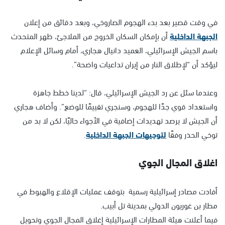
في وقت قصير بعد بدء الهجوم الصاروخي، وبعد دقائق من إعلان
الجبهة الداخلية
أن بإمكان السكان الخروج من الملاجئ، ظهر المتحدث
باسم الجيش الإسرائيلي، العميد دانيال هجاري، أمام وسائل الإعلام
ليؤكد أن “لإطلاق النار من إيران تداعيات واضحة”.
وعندما سئل عن رد الجيش الإسرائيلي، قال: “لدينا خطط جاهزة
واستعداد قوي جدًا للهجوم، وسنجري تقييمًا للوضع”. وأضاف هجاري
أن الجيش لا يرصد تهديدات إضافية في الأجواء حاليًا، لكن لا بد من
توخي الحذر وفقًا
لتوجيهات الجبهة الداخلية
.
اغلاق المجال الجوي
أفادت مصادر إسرائيلية رسمية بتوقف عمليات الإقلاع والهبوط في
مطار بن غوريون الدولي بمدينة تل أبيب.
فيما أعلنت هيئة المطارات الإسرائيلية إغلاق المجال الجوي وتحويل