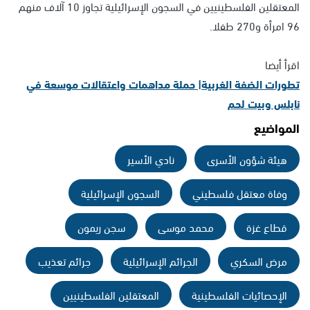
المعتقلين الفلسطينيين في السجون الإسرائيلية تجاوز 10 آلاف منهم
96 امرأة و270 طفلا.
اقرأ أيضا
تطورات الضفة الغربية| حملة مداهمات واعتقالات موسعة في
نابلس وبيت لحم
المواضيع
هيئة شؤون الأسرى
نادي الأسير
وفاة معتقل فلسطيني
السجون الإسرائيلية
قطاع غزة
محمد موسى
سجن ريمون
مرض السكري
الجرائم الإسرائيلية
جرائم تعذيب
الإحصائيات الفلسطينية
المعتقلين الفلسطينيين