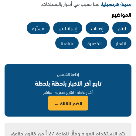
مدينة هرتسيليا،
مما تسبب في أضرار بالممتلكات.
المواضيع
لبنان
إصابات
إسرائيليين
مسيّرة
انفجار
الخضيرة
بنيامينا
إذاعة الشمس
تابع آخر الأخبار بلحظة بلحظة
أخبار عاجلة · تقارير حصرية · مباشر
انضم للقناة ←
يتم الاستخدام المواد وفقًا للمادة 27 أ من قانون حقوق