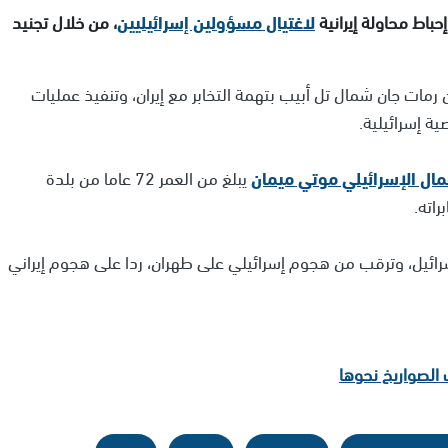
حباط محاولة إيرانية
لاغتيال مسؤولين إسرائيليين
، من خلال تجنيد
 رمات جان شمال تل أبيب بتهمة التخابر مع إيران، وتنفيذ عمليات
 إسرائيلية.
مال الإسرائيلي موتي ميمان
يبلغ من العمر 72 عاما من بلدة
اته.
رائيل، وترقب من هجوم إسرائيلي على طهران، ردا على هجوم إيراني
الصواريخ نحوها