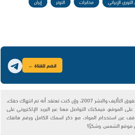
لثوري الإيراني
مخابرات
التوتر
إيران
انضم للقناة ←
يتم الاستخدام المواد وفقًا للمادة 27 أ من قانون حقوق التأليف والنشر 2007، وإن كنت تعتقد أنه تم انتهاك حقك،
لى الموقع، فيمكنك التواصل معنا عبر البريد الإلكتروني على
info@ashams.c والطلب بالتوقف عن استخدام المواد، مع ذكر اسمك الكامل ورقم هاتفك
ى موقع الشمس. وشكرًا!