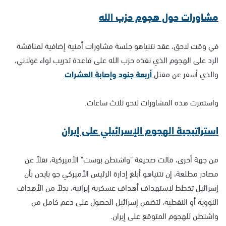
مشاورات حول هجوم حزب الله
في وقت لاحق، عقد نتنياهو جلسة مشاورات أمنية إضافية لمناقشة
الرد على الهجوم الذي نفذه حزب الله على قاعدة تدريب لواء غولاني،
والذي أسفر عن مقتل
أربعة جنود وإصابة العشرات
.
واستمرت هذه المشاورات لنحو ثلاث ساعات.
استراتيجية الهجوم الإسرائيلي على إيران
من جهة أخرى، قالت صحيفة "واشنطن بوست" الأميركية، نقلاً عن
مصادر مطلعة، إن نتنياهو أبلغ إدارة الرئيس الأميركي جو بايدن بأن
إسرائيل تخطط لاستهداف أهداف عسكرية إيرانية، بدلاً من الأهداف
النووية أو النفطية، لتضمن إسرائيل الحصول على دعم كامل من
واشنطن للهجوم المتوقع على إيران.