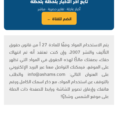
تابع آخر الأخبار بلحظة بلحظة
أخبار عاجلة · تقارير حصرية · مباشر
انضم للقناة ←
يتم الاستخدام المواد وفقًا للمادة 27 أ من قانون حقوق
التأليف والنشر 2007، وإن كنت تعتقد أنه تم انتهاك
حقك، بصفتك مالكًا لهذه الحقوق في المواد التي تظهر
على الموقع، فيمكنك التواصل معنا عبر البريد الإلكتروني
على العنوان التالي: info@ashams.com والطلب
بالتوقف عن استخدام المواد، مع ذكر اسمك الكامل ورقم
هاتفك وإرفاق تصوير للشاشة ورابط للصفحة ذات الصلة
على موقع الشمس. وشكرًا!