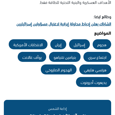
الأهداف العسكرية والبنية التحتية للطاقة فقط.
وطالع ايضا:
الشاباك يعلن إحباط محاولة إيرانية لاغتيال مسؤولين إسرائيليين
المواضيع
هجوم
إسرائيل
إيران
الانتخابات الأمريكية
اجتماع سري
بنيامين نتنياهو
يوآف غالانت
هرتسي هليفي
الهجوم الصاروخي
يديعوت أحرونوت
إذاعة الشمس