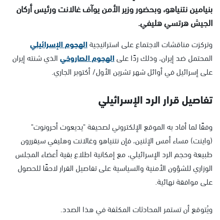
بنيامين نتنياهو، وبحضور وزير الأمن يوآف غالانت ورئيس أركان
الجيش هرتسي هليفي.
وتركزت مناقشات الاجتماع على استراتيجية
الهجوم الإسرائيلي
المحتمل ضد إيران، وذلك ردًا على
الهجوم الصاروخي
الذي شنته إيران
على إسرائيل في أوائل شهر تشرين الأول/ أكتوبر الجاري.
تفاصيل قرار الرد الإسرائيلي
وفقًا لما أفاد به الموقع الإلكتروني لصحيفة "يديعوت أحرونوت"
(واينت) مساء أمس الإثنين، فإن نتنياهو وغالانت وهليفي سيقررون
طبيعة وحجم الرد الإسرائيلي، مع إمكانية اطلاع بقية أعضاء المجلس
الوزاري للشؤون الأمنية والسياسية على تفاصيل القرار لاحقًا للحصول
على موافقة نهائية.
ويُتوقع أن تستمر المحادثات المكثفة في هذا الصدد.