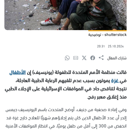
shutterstock - توضيحية
20:31
25.10.2024
شارك المقال
قالت منظمة الأمم المتحدة للطفولة (يونيسيف) إن
الأطفال
في
غزة
يموتون بسبب عدم تلقيهم الرعاية الطبية العاجلة،
نتيجة لتناقص حاد في الموافقات الإسرائيلية على الإجلاء الطبي
منذ إغلاق معبر رفح.
وفي إفادة صحفية من جنيف، أوضح المتحدث باسم اليونيسيف جيمس
إلدر أن عدد الأطفال الذين كان يتم إجلاؤهم شهريًا للعلاج خارج غزة قد
انخفض من 300 إلى أقل من طفل يوميًا، في انتظار الموافقات الأمنية