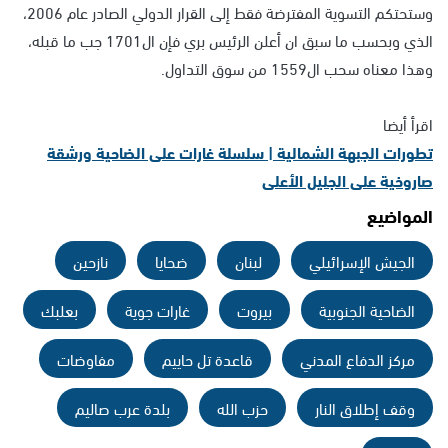
وستحتكم التسوية المفترضة فقط إلى القرار الدولي الصادر عام 2006،
الذي وبحسب ما سبق ان أعلن الرئيس بري فإن ال1701 جب ما قبله،
وهذا معناه سحب ال1559 من سوق التداول.
اقرأ أيضا
تطورات الجبهة الشمالية | سلسلة غارات على الضاحية ورشقة
صاروخية على الجليل الأعلى
المواضيع
الجيش الإسرائيلي
لبنان
ضحايا
نازحين
الضاحية الجنوبية
بيروت
غارات جوية
بعلبك
مركز الدفاع المدني
قاعدة تل حاييم
مفاوضات
وقف إطلاق النار
حزب الله
بلدة عرب صاليم