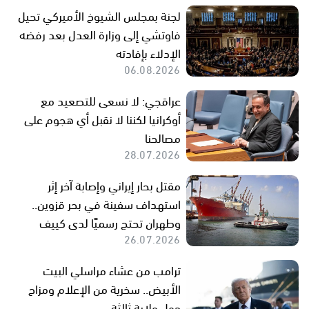
لجنة بمجلس الشيوخ الأميركي تحيل
فاوتشي إلى وزارة العدل بعد رفضه
الإدلاء بإفادته
06.08.2026
عراقجي: لا نسعى للتصعيد مع
أوكرانيا لكننا لا نقبل أي هجوم على
مصالحنا
28.07.2026
مقتل بحار إيراني وإصابة آخر إثر
استهداف سفينة في بحر قزوين..
وطهران تحتج رسميًا لدى كييف
26.07.2026
ترامب من عشاء مراسلي البيت
الأبيض.. سخرية من الإعلام ومزاح
حول ولاية ثالثة