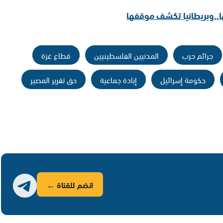
تها..وبريطانيا تكشف موقفها
جرائم حرب
المدنيين الفلسطينيين
قطاع غزة
حكومة إسرائيل
إبادة جماعية
حق تقرير المصير
انضم للقناة ←