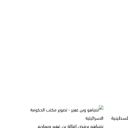
فلسطينية
نتنياهو يرفض إقالة بن غفير ويهاجم