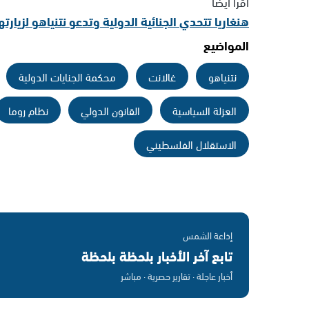
اقرأ أيضا
هنغاريا تتحدي الجنائية الدولية وتدعو نتنياهو لزيار
المواضيع
نتنياهو
غالانت
محكمة الجنايات الدولية
العزلة السياسية
القانون الدولي
نظام روما
الاستقلال الفلسطيني
إذاعة الشمس
تابع آخر الأخبار بلحظة بلحظة
أخبار عاجلة · تقارير حصرية · مباشر