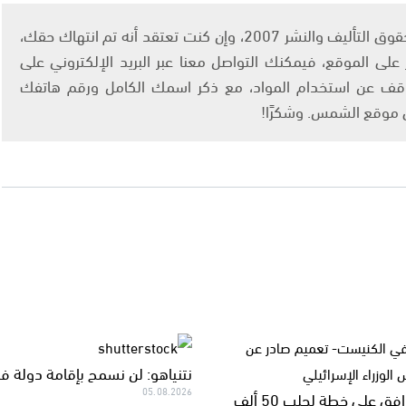
يتم الاستخدام المواد وفقًا للمادة 27 أ من قانون حقوق التأليف والنشر 2007، وإن كنت تعتقد أنه تم انتهاك حقك،
لى الموقع، فيمكنك التواصل معنا عبر البريد الإلكتروني على
info@ashams.c والطلب بالتوقف عن استخدام المواد، مع ذكر اسمك الكامل ورقم هاتفك
ى موقع الشمس. وشكرًا!
نتنياهو: لن نسمح بإقامة دولة 
05.08.2026
نتنياهو يوافق على خطة لجلب 50 ألف