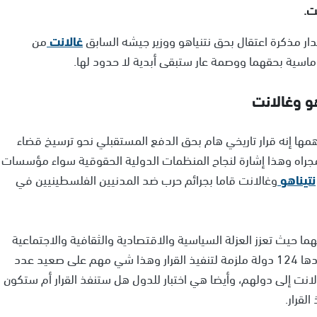
ت.
 مذكرة اعتقال بحق نتنياهو ووزير جيشه السابق
غالانت
من
وماسية بحقهما ووصمة عار ستبقى أبدية لا حدود لها.
هو وغالانت
أهمها إنه قرار تاريخي هام بحق الدفع المستقبلي نحو ترسيخ قضاء
 مجراه وهذا إشارة لنجاح المنظمات الدولية الحقوقية سواء مؤسسات
نتيناهو
وغالانت قاما بجرائم حرب ضد المدنيين الفلسطينيين في
ما حيث تعزز العزلة السياسية والاقتصادية والثقافية والاجتماعية
لدولة إسرائيل كون الدول الموقعة على نظام روما وعددها 124 دولة ملزمة لتنفيذ القرار وهذا شي مهم على صعيد عدد
الانت إلى دولهم، وأيضا هي اختبار للدول هل ستنفذ القرار أم ستكون
لقرار.