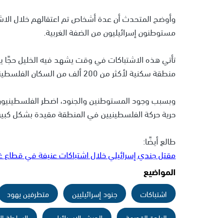
وأوضح المتحدث أن عدة أشخاص تم اعتقالهم خلال الاشتب
مستوطنون إسرائيليون من الضفة الغربية.
تأتي هذه الاشتباكات في وقت يشهد فيه الخليل حجًا يهو
منطقة سكنية لأكثر من 200 ألف من السكان الفلسطينيين، بالإضافة إلى عدة مئات من المستوطنين اليهود.
وبسبب وجود المستوطنين والجنود، اضطر الفلسطينيون ف
حرية حركة الفلسطينيين في المنطقة مقيدة بشكل كبير.
طالع أيضًا:
مقتل جندي إسرائيلي خلال اشتباكات عنيفة في قطاع غ
المواضيع
اشتباكات
جنود إسرائيليين
متطرفين يهود
البلدة القديمة
الجيش الإسرائيلي
السلطة ال