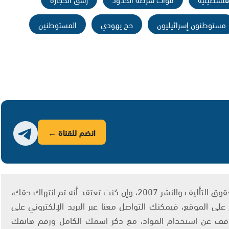
مستوطنون إسرائيليون
حج يهودي
المستوطنين
انضم للقناة ←
يتم الاستخدام المواد وفقًا للمادة 27 أ من قانون حقوق التأليف والنشر 2007، وإن كنت تعتقد أنه تم انتهاك حقك،
لى الموقع، فيمكنك التواصل معنا عبر البريد الإلكتروني على
info@ashams.c والطلب بالتوقف عن استخدام المواد، مع ذكر اسمك الكامل ورقم هاتفك