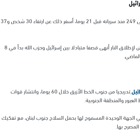
وارتفعت عدد الخروقات الإسرائيلية لاتفاق وقف النار إلى 249 منذ سريانه قبل 21 يوما، أسفر ذلك عن ارتقاء 30 شخص و37
جدير بالذكر، أنه منذ 27 نوفمبر الماضي، يسود وقف هش لإطلاق النار أنهى قصفا متبادلا بين إسرائيل وحزب الله بدأ في 8
ئيل
تدريجيا من جنوب الخط الأزرق خلال 60 يوما، وانتشار قوات
العبور والمنطقة الجنوبية.
ي الجهة الوحيدة المسموح لها بحمل السلاح جنوب لبنان، مع تفكيك
المصرح بها.