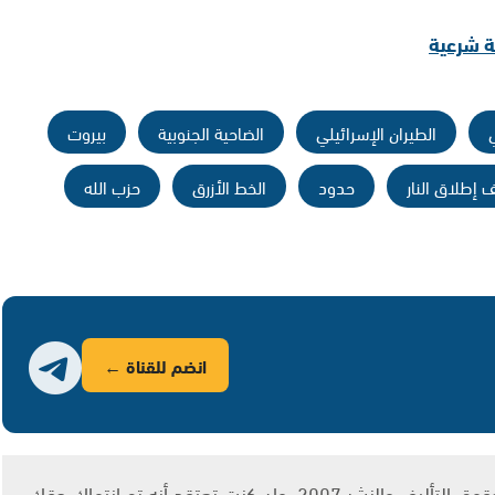
قة شرعية
الطيران الإسرائيلي
الضاحية الجنوبية
بيروت
 إطلاق النار
حدود
الخط الأزرق
حزب الله
انضم للقناة ←
يتم الاستخدام المواد وفقًا للمادة 27 أ من قانون حقوق التأليف والنشر 2007، وإن كنت تعتقد أنه تم انتهاك حقك،