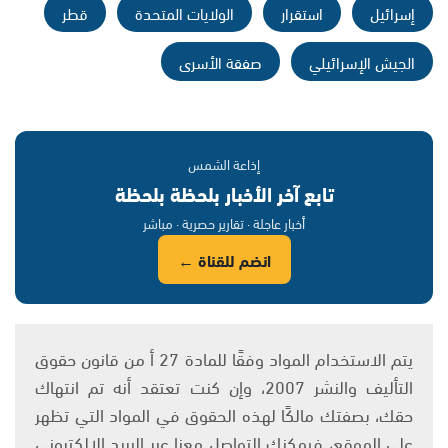
إسرائيل
استقرار
الولايات المتحدة
قطر
الجيش الإسرائيلي
صفقة الأسرى
إذاعة الشمس
تابع آخر الأخبار بلحظة بلحظة
أخبار عاجلة · تقارير حصرية · مباشر
انضم للقناة ←
يتم الاستخدام المواد وفقًا للمادة 27 أ من قانون حقوق
التأليف والنشر 2007، وإن كنت تعتقد أنه تم انتهاك
حقك، بصفتك مالكًا لهذه الحقوق في المواد التي تظهر
على الموقع، فيمكنك التواصل معنا عبر البريد الإلكتروني