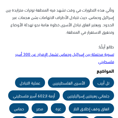
وتأتي هذه التطورات في وقت تشهد فيه المنطقة توترات متزايدة بين
إسرائيل وحماس، حيث تتبادل الأطراف الاتهامات بشن هجمات عبر
الحدود. ويعتبر اتفاق تبادل الأسرى خطوة هامة نحو تهدئة الأوضاع
وتحقيق الاستقرار في المنطقة.
طالع أيضًا:
تسوية محتملة بين إسرائيل وحماس تشمل الإفراج عن 300 أسير
فلسطيني
المواضيع
تل أبيب
الأسرى الفلسطينيين
عملية التبادل
جثماني رهينتين إسرائيليتين
أزمة الـ602 أسير فلسطيني
اتفاق وقف إطلاق النار
غزة
مصر
حماس