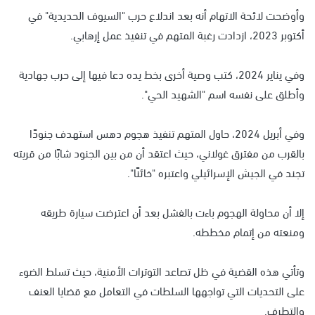
وأوضحت لائحة الاتهام أنه بعد اندلاع حرب "السيوف الحديدية" في
أكتوبر 2023، ازدادت رغبة المتهم في تنفيذ عمل إرهابي.
وفي يناير 2024، كتب وصية أخرى بخط يده دعا فيها إلى حرب جهادية
وأطلق على نفسه اسم "الشهيد الحي".
وفي أبريل 2024، حاول المتهم تنفيذ هجوم دهس استهدف جنودًا
بالقرب من مفترق غولاني، حيث اعتقد أن من بين الجنود شابًا من قريته
تجند في الجيش الإسرائيلي واعتبره "خائنًا".
إلا أن محاولة الهجوم باءت بالفشل بعد أن اعترضت سيارة طريقه
ومنعته من إتمام مخططه.
وتأتي هذه القضية في ظل تصاعد التوترات الأمنية، حيث تسلط الضوء
على التحديات التي تواجهها السلطات في التعامل مع قضايا العنف
والتطرف.