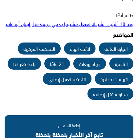
طالع أيضًا:
بعد 10 أشهر.. الشرطة تعتقل مشتبها به في جريمة قتل إيمان أبو غانم
المواضيع
النيابة العامة
لائحة اتهام
المحكمة المركزية
الناصرة
جهاد زريقات
21 عامًا
بلدة كفر كنا
اتهامات خطيرة
التحضير لعمل إرهابي
محاولة قتل إرهابية
إذاعة الشمس
تابع آخر الأخبار بلحظة بلحظة