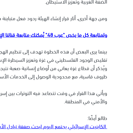
الضفة الغربية وتعزيز الاستيطان.
ومن جهة أخرى، أثار قرار إنشاء الهيئة ردود فعل متباينة د
ولمتابعة كل ما يخص "عرب 48" يُمكنك متابعة قناتنا الإخبارية على تلجرام
بينما يرى البعض أن هذه الخطوة تهدف إلى تنظيم الهجر
تقليص الوجود الفلسطيني في غزة وتعزيز السيطرة الإسر
ويُذكر أن قطاع غزة يعاني من أوضاع إنسانية صعبة نت
ظروف قاسية، مع محدودية الوصول إلى الخدمات الأسا
ويأتي هذا القرار في وقت تتصاعد فيه التوترات بين إس
والأمني في المنطقة.
طالع أيضًا:
الكابنيت الإسرائيلي يجتمع اليوم لبحث صفقة تبادل ال