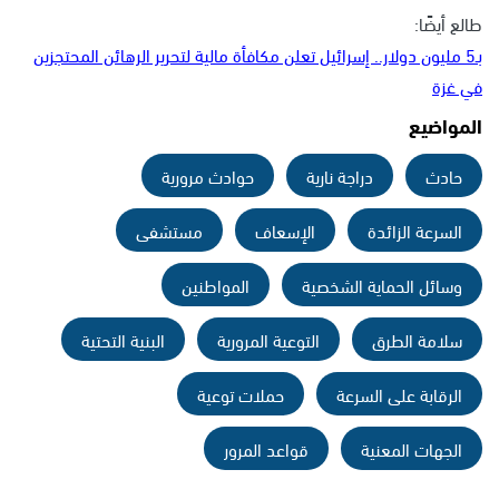
طالع أيضًا:
بـ5 مليون دولار.. إسرائيل تعلن مكافأة مالية لتحرير الرهائن المحتجزين
في غزة
المواضيع
حادث
دراجة نارية
حوادث مرورية
السرعة الزائدة
الإسعاف
مستشفى
وسائل الحماية الشخصية
المواطنين
سلامة الطرق
التوعية المرورية
البنية التحتية
الرقابة على السرعة
حملات توعية
الجهات المعنية
قواعد المرور