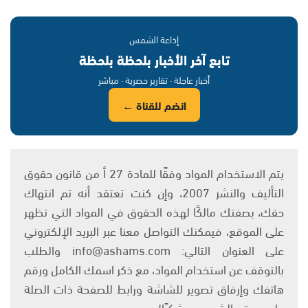
إذاعة الشمس
تابع آخر الأخبار بلحظة بلحظة
أخبار عاجلة · تقارير حصرية · مباشر
انضم للقناة ←
يتم الاستخدام المواد وفقًا للمادة 27 أ من قانون حقوق
التأليف والنشر 2007، وإن كنت تعتقد أنه تم انتهاك
حقك، بصفتك مالكًا لهذه الحقوق في المواد التي تظهر
على الموقع، فيمكنك التواصل معنا عبر البريد الإلكتروني
على العنوان التالي: info@ashams.com والطلب
بالتوقف عن استخدام المواد، مع ذكر اسمك الكامل ورقم
هاتفك وإرفاق تصوير للشاشة ورابط للصفحة ذات الصلة
على موقع الشمس. وشكرًا!