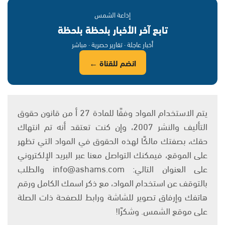
إذاعة الشمس
تابع آخر الأخبار بلحظة بلحظة
أخبار عاجلة · تقارير حصرية · مباشر
انضم للقناة ←
يتم الاستخدام المواد وفقًا للمادة 27 أ من قانون حقوق
التأليف والنشر 2007، وإن كنت تعتقد أنه تم انتهاك
حقك، بصفتك مالكًا لهذه الحقوق في المواد التي تظهر
على الموقع، فيمكنك التواصل معنا عبر البريد الإلكتروني
على العنوان التالي: info@ashams.com والطلب
بالتوقف عن استخدام المواد، مع ذكر اسمك الكامل ورقم
هاتفك وإرفاق تصوير للشاشة ورابط للصفحة ذات الصلة
على موقع الشمس. وشكرًا!