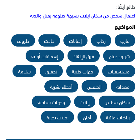
طالع أيضًا:
اعتقال شخص من سكان ايلات بشبهة ضلوعه بقتل والدته
المواضيع
قارب
ركاب
إصابات
حادث
ظروف
شهود عيان
فرق الإنقاذ
إسعافات أولية
مستشفيات
جهات طبية
تحقيق
سلامة
معداته
الطقس
أخطاء بشرية
سكان محليين
إيلات
وجهات سياحية
رياضات مائية
أمان
رحلات بحرية