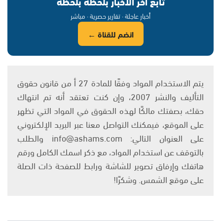
تابع آخر الأخبار بلحظة بلحظة
أخبار عاجلة · تقارير حصرية · مباشر
انضم للقناة ←
يتم الاستخدام المواد وفقًا للمادة 27 أ من قانون حقوق
التأليف والنشر 2007، وإن كنت تعتقد أنه تم انتهاك
حقك، بصفتك مالكًا لهذه الحقوق في المواد التي تظهر
على الموقع، فيمكنك التواصل معنا عبر البريد الإلكتروني
على العنوان التالي: info@ashams.com والطلب
بالتوقف عن استخدام المواد، مع ذكر اسمك الكامل ورقم
هاتفك وإرفاق تصوير للشاشة ورابط للصفحة ذات الصلة
على موقع الشمس. وشكرًا!