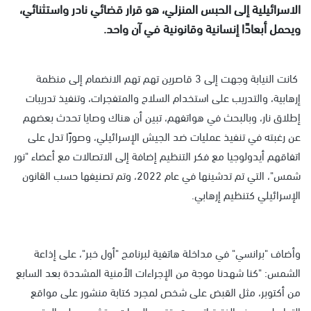
الاسرائيلية إلى الحبس المنزلي، هو قرار قضائي نادر واستثنائي،
ويحمل أبعادًا إنسانية وقانونية في آن واحد.
كانت النيابة وجهت إلى 3 قاصرين تهم تهم الانضمام إلى منظمة
إرهابية، والتدريب على استخدام السلاح والمتفجرات، وتنفيذ تدريبات
إطلاق نار، وبالبحث في هواتفهم، تبين أن هناك وصايا تحدث بعضهم
عن رغبته في تنفيذ عمليات ضد الجيش الإسرائيلي، وصورًا تدل على
اتفاقهم أيدولوجيا مع فكر التنظيم إضافة إلى الاتصالات مع أعضاء "نور
شمس"، التي تم تدشينها في عام 2022، وتم تصنيفها حسب القانون
الإسرائيلي كتنظيم إرهابي.
وأضاف "برانسي" في مداخلة هاتفية لبرنامج "أول خبر"، على إذاعة
الشمس: "كنا شهدنا موجة من الإجراءات الأمنية المشددة بعد السابع
من أكتوبر، مثل القبض على شخص لمجرد كتابة منشور على مواقع
التواصل، وهذه الفترة اتسمت بتقييد الحريات، وتشديد على المتهمين