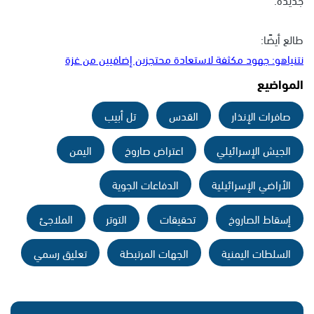
طالع أيضًا:
نتنياهو: جهود مكثفة لاستعادة محتجزين إضافيين من غزة
المواضيع
صافرات الإنذار
القدس
تل أبيب
الجيش الإسرائيلي
اعتراض صاروخ
اليمن
الأراضي الإسرائيلية
الدفاعات الجوية
إسقاط الصاروخ
تحقيقات
التوتر
الملاجئ
السلطات اليمنية
الجهات المرتبطة
تعليق رسمي