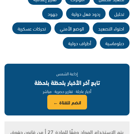
تحليل
ردود فعل دولية
جهود
احتواء التصعيد
الوضع الأمني
تحركات عسكرية
دبلوماسية
أطراف دولية
إذاعة الشمس
تابع آخر الأخبار بلحظة بلحظة
أخبار عاجلة · تقارير حصرية · مباشر
انضم للقناة ←
يتم الاستخدام المواد وفقًا للمادة 27 أ من قانون حقوق