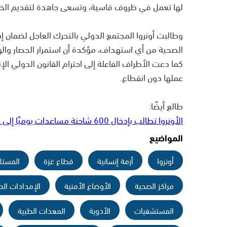
لها تعمل في ظروف قاسية، وتسعى جاهدة لتقديم الخد
وطالبت أونروا المجتمع الدولي بالتحرك العاجل لضمان إ
الصحية من أي استهداف، مؤكدة أن استمرار الحصار والهج
كما دعت الأطراف الفاعلة إلى احترام القانون الدولي الإ
عملها دون انقطاع.
طالع أيضًا:
الأونروا تطالب بإدخال 600 شاحنة مساعدات يوميًا إلى غزة
المواضيع
أونروا
أزمة إنسانية
قطاع غزة
المستل
مراكز الصحية
الأوضاع الأمنية
الإمدادات الط
المستشفيات
الأدوية
المعدات الطبية