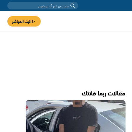
البث المباشر
مقالات ربما فاتتك