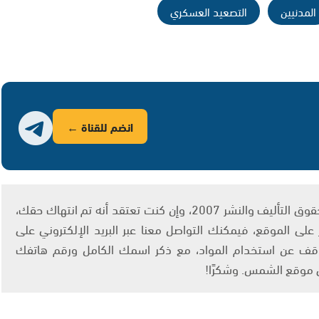
المدنيين
التصعيد العسكري
انضم للقناة ←
يتم الاستخدام المواد وفقًا للمادة 27 أ من قانون حقوق التأليف والنشر 2007، وإن كنت تعتقد أنه تم انتهاك حقك،
لى الموقع، فيمكنك التواصل معنا عبر البريد الإلكتروني على
info@ashams.c والطلب بالتوقف عن استخدام المواد، مع ذكر اسمك الكامل ورقم هاتفك
ى موقع الشمس. وشكرًا!