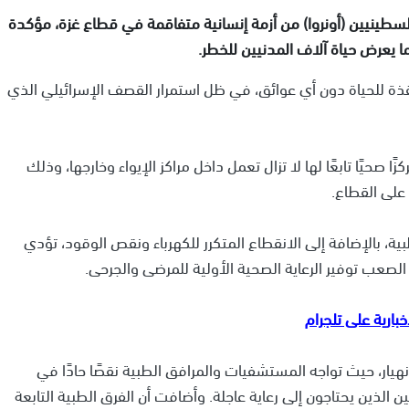
فلسطينيين (أونروا) من أزمة إنسانية متفاقمة في قطاع غزة، مؤكدة
ا يعرض حياة آلاف المدنيين للخطر.
ذة للحياة دون أي عوائق، في ظل استمرار القصف الإسرائيلي الذي
يان رسمي، أعلنت أونروا أن 6 فقط من أصل 22 مركزًا صحيًا تابعًا لها لا تزال تعمل داخل مراكز الإيواء وخارجها، وذلك
على القطاع.
ة، بالإضافة إلى الانقطاع المتكرر للكهرباء ونقص الوقود، تؤدي
صعب توفير الرعاية الصحية الأولية للمرضى والجرحى.
يار، حيث تواجه المستشفيات والمرافق الطبية نقصًا حادًا في
ن الذين يحتاجون إلى رعاية عاجلة. وأضافت أن الفرق الطبية التابعة