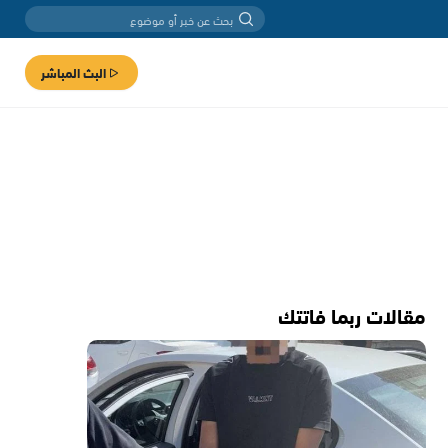
البث المباشر
مقالات ربما فاتتك