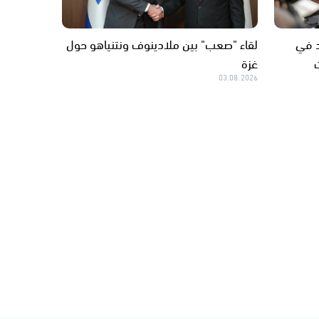
د في
لقاء "صعب" بين ملادينوف ونتنياهو حول
غزة
03.08.2026