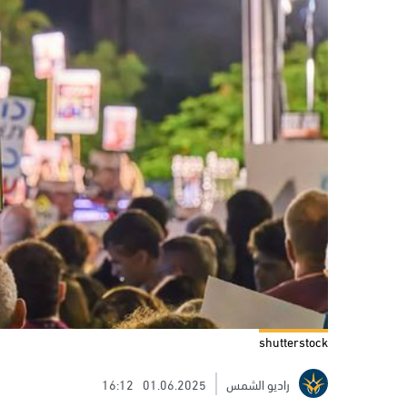
shutterstock
راديو الشمس
01.06.2025
16:12