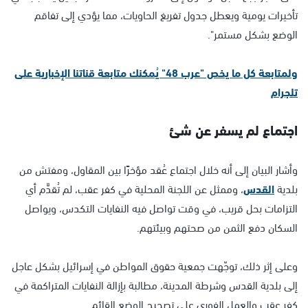
تأخيرات يومية ويعطل جدول تفريغ الحاويات، مما يؤدي إلى تفاقم
الوضع بشكل مستمر".
ولمتابعة كل ما يخص "عرب 48" يُمكنك متابعة قناتنا الإخبارية على
تلجرام
اجتماع لم يسفر عن شئ
وأشار البيان إلى أنه خلال اجتماع عُقد مؤخرًا بين المقاول، ومفتش من
بلدية
القدس
، وممثل عن اللجنة المحلية في كفر عقب، لم تُقدَّم أي
التزامات بحل قريب، في وقت تواصل فيه النفايات التكدس، ويواصل
السكان دفع الثمن من صحتهم وبيئتهم.
وعلى إثر ذلك، توجّهت جمعية حقوق المواطن في إسرائيل بشكل عاجل
إلى بلدية القدس وشرطة المدينة، مطالبة بإزالة النفايات المتراكمة في
كفر عقب والعمل الفوري على تصحيح الوضع القائم.