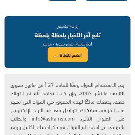
إذاعة الشمس
تابع آخر الأخبار بلحظة بلحظة
أخبار عاجلة · تقارير حصرية · مباشر
انضم للقناة ←
يتم الاستخدام المواد وفقًا للمادة 27 أ من قانون حقوق
التأليف والنشر 2007، وإن كنت تعتقد أنه تم انتهاك
حقك، بصفتك مالكًا لهذه الحقوق في المواد التي تظهر
على الموقع، فيمكنك التواصل معنا عبر البريد الإلكتروني
على العنوان التالي: info@ashams.com والطلب
بالتوقف عن استخدام المواد، مع ذكر اسمك الكامل ورقم
هاتفك وإرفاق تصوير للشاشة ورابط للصفحة ذات الصلة