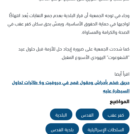
وجاء في توجه الجمعية أن قرار البلدية بعدم جمع النفايات يُعد انتهاكًا
لواجبها في حماية الحقوق الأساسية، ويمسّ بحق سكان كفر عقب في
الصحة والكرامة والمساواة.
كما شددت الجمعية على ضرورة إيجاد حل للأزمة قبل حلول عيد
"الشفوعوت" اليهودي الأسبوع المقبل.
اقرأ أيضا
حريق ضخم بأحراش وحقول قمح في حروفيت و4 طائرات تحاول
السيطرة عليه
المواضيع
كفر عقب
القدس
البلدية
السلطات الإسرائيلية
بلدية القدس