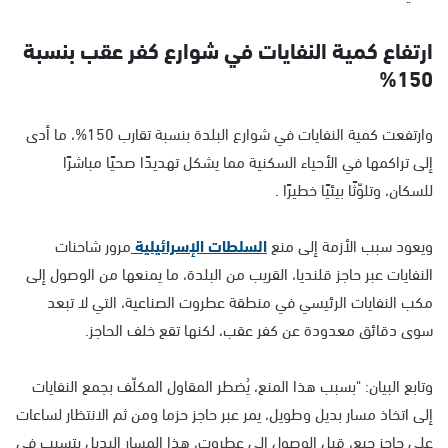
ارتفاع كمية النفايات في شوارع كفر عقب بنسبة
150%
وارتفعت كمية النفايات في شوارع البلدة بنسبة تقارب 150%، ما أدى
إلى تراكمها في الأحياء السكنية مما يشكل تهديدًا صحيًا مباشرًا
للسكان، وتلوّثًا بيئيًا خطيرًا .
ويعود سبب الأزمة إلى منع
السلطات الإسرائيلية
مرور شاحنات
النفايات عبر حاجز قلنديا، القريب من البلدة، ما يمنعها من الوصول إلى
مكب النفايات الرئيسي في منطقة عطروت الصناعية، التي لا تبعد
سوى دقائق معدودة عن كفر عقب، لكنها تقع خلف الحاجز.
وتابع البيان: "بسبب هذا المنع، يُضطر المقاول المكلّف بجمع النفايات
إلى اتخاذ مسار بديل وطويل، يمر عبر حاجز حزما ومن ثم الانتظار لساعات
على حاجز جبع، قبل الوصول إلى عطروت، هذا المسار البديل يتسبب في