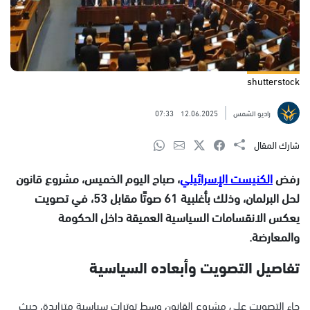
shutterstock
راديو الشمس
12.06.2025
07:33
شارك المقال
رفض
الكنيست الإسرائيلي
، صباح اليوم الخميس، مشروع قانون
لحل البرلمان، وذلك بأغلبية 61 صوتًا مقابل 53، في تصويت
يعكس الانقسامات السياسية العميقة داخل الحكومة
والمعارضة.
تفاصيل التصويت وأبعاده السياسية
جاء التصويت على مشروع القانون وسط توترات سياسية متزايدة، حيث