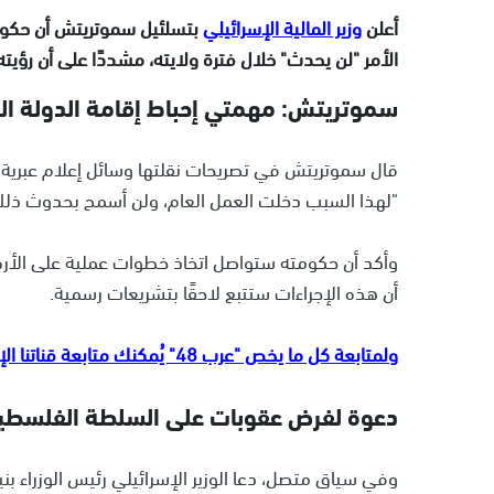
أعلن
وزير المالية الإسرائيلي
بتسلئيل سموتريتش أن حكومت
الأمر "لن يحدث" خلال فترة ولايته، مشددًا على أن رؤ
سموتريتش: مهمتي إحباط إقامة الدولة ال
قال سموتريتش في تصريحات نقلتها وسائل إعلام عبرية،
"لهذا السبب دخلت العمل العام، ولن أسمح بحدوث ذلك لا
وأكد أن حكومته ستواصل اتخاذ خطوات عملية على الأرض ل
أن هذه الإجراءات ستتبع لاحقًا بتشريعات رسمية.
ولمتابعة كل ما يخص "عرب 48" يُمكنك متابعة قناتنا الإخبارية على تلجرام
دعوة لفرض عقوبات على السلطة الفلسطي
وفي سياق متصل، دعا الوزير الإسرائيلي رئيس الوزراء ب