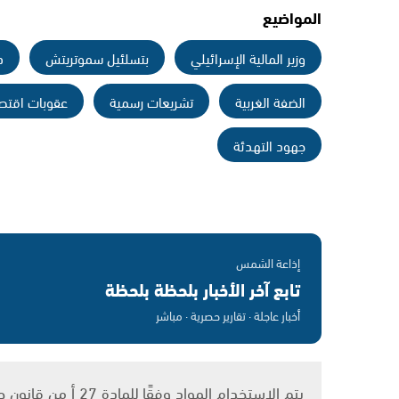
المواضيع
وزير المالية الإسرائيلي
بتسلئيل سموتريتش
د
الضفة الغربية
تشريعات رسمية
عقوبات اقتصا
جهود التهدئة
إذاعة الشمس
تابع آخر الأخبار بلحظة بلحظة
أخبار عاجلة · تقارير حصرية · مباشر