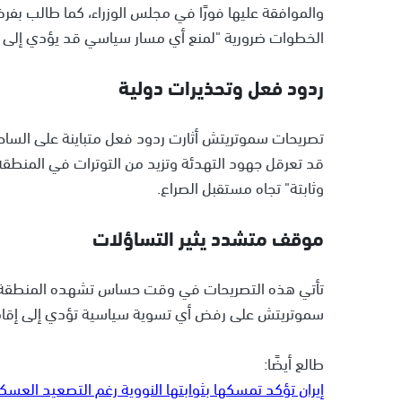
والموافقة عليها فورًا في مجلس الوزراء، كما طالب بفر
الخطوات ضرورية "لمنع أي مسار سياسي قد يؤدي إلى 
ردود فعل وتحذيرات دولية
تصريحات سموتريتش أثارت ردود فعل متباينة على السا
قد تعرقل جهود التهدئة وتزيد من التوترات في المنطقة
وثابتة" تجاه مستقبل الصراع.
موقف متشدد يثير التساؤلات
تأتي هذه التصريحات في وقت حساس تشهده المنطقة، و
سموتريتش على رفض أي تسوية سياسية تؤدي إلى إقام
طالع أيضًا:
إيران تؤكد تمسكها بثوابتها النووية رغم التصعيد العسك