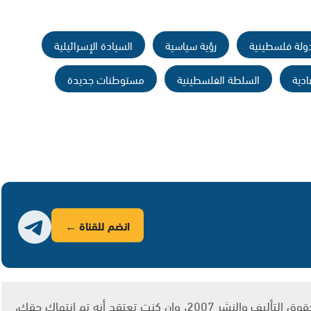
ولة فلسطينية
رؤية سياسية
السيادة الإسرائيلية
دية
السلطة الفلسطينية
مستوطنات جديدة
انضم للقناة ←
يتم الاستخدام المواد وفقًا للمادة 27 أ من قانون حقوق التأليف والنشر 2007، وإن كنت تعتقد أنه تم انتهاك حقك،