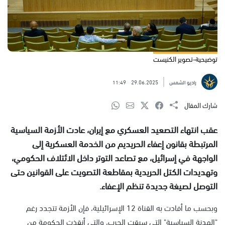
توضيحية-تصوير الكنيست
راديو الشمس
29.06.2025
11:49
شارك المقال
عقب انتهاء التصعيد العسكري مع إيران، عادت الأزمة السياسية
المرتبطة بقانون إعفاء الحريديم من الخدمة العسكرية إلى
الواجهة في إسرائيل، مع تصاعد التوتر داخل الائتلاف الحكومي،
وتهديدات الكتل الحريدية بمقاطعة التصويت على القوانين حتى
التوصل لصيغة جديدة تنظم الإعفاء.
وبحسب ما أفادت به القناة 12 الإسرائيلية، فإن الأزمة تتجدد رغم
"الهدنة السياسية" التي سبقت الحرب، والتي أنقذت الحكومة من