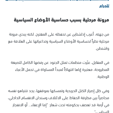
تلجرام
مرونة مرحلية بسبب حساسية الأوضاع السياسية
من جهته، أعرب إدلشتاين عن تحفظه على المقترح، لكنه يبدي مرونة
مرحلية نظراً لحساسية الأوضاع السياسية وتداعياتها على العلاقة مع
واشنطن.
في المقابل، عبّرت منظمات تمثل الجنود عن رفضها الكامل للصيغة
المطروحة، معتبرة إياها انتهاكاً لمبدأ المساواة في تحمل الأعباء
الوطنية.
وفي ظل إصرار الكتل الحريدية وتمسكها بموقفها، يجد نتنياهو نفسه
محاصراً بين مطرقة الحفاظ على الائتلاف وسندان الانقسام الداخلي،
في أزمة قد تعصف بحكومته تحت شعار: "إما الإعفاء… أو الانفجار
السياسي".