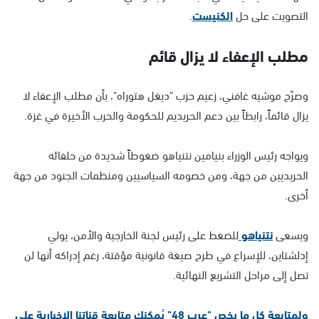
التصويت على حل
الكنيست
.
مطلب الإعفاء لا يزال قائم
وصرّح موشيه غافني، زعيم حزب "ديغل هتوراه"، بأن مطلب الإعفاء لا
يزال قائماً، رابطاً بين دعم الحريديم للحكومة والحرب الأخيرة في غزة.
ويواجه رئيس الوزراء بنيامين نتنياهو ضغوطاً شديدة من حلفائه
الحريديين من جهة، ومن خصومه السياسيين ومنظمات الجنود من جهة
أخرى.
ويسعى
نتنياهو
للضغط على رئيس لجنة الخارجية والأمن، يولي
إدلشتاين، للإسراع في طرح صيغة قانونية مؤقتة، رغم إدراكه أنها لن
تصل إلى مراحل التشريع النهائية.
ولمتابعة كل ما يخص "عرب 48" يُمكنك متابعة قناتنا الإخبارية على