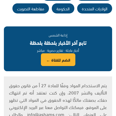
الولايات المتحدة
الحكومة
مقاطعة التصويت
إذاعة الشمس
تابع آخر الأخبار بلحظة بلحظة
أخبار عاجلة · تقارير حصرية · مباشر
انضم للقناة ←
يتم الاستخدام المواد وفقًا للمادة 27 أ من قانون حقوق
التأليف والنشر 2007، وإن كنت تعتقد أنه تم انتهاك
حقك، بصفتك مالكًا لهذه الحقوق في المواد التي تظهر
على الموقع، فيمكنك التواصل معنا عبر البريد الإلكتروني
على العنوان التالي: info@ashams.com والطلب