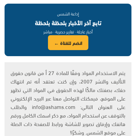
إذاعة الشمس
تابع آخر الأخبار بلحظة بلحظة
أخبار عاجلة · تقارير حصرية · مباشر
انضم للقناة ←
يتم الاستخدام المواد وفقًا للمادة 27 أ من قانون حقوق
التأليف والنشر 2007، وإن كنت تعتقد أنه تم انتهاك
حقك، بصفتك مالكًا لهذه الحقوق في المواد التي تظهر
على الموقع، فيمكنك التواصل معنا عبر البريد الإلكتروني
على العنوان التالي: info@ashams.com والطلب
بالتوقف عن استخدام المواد، مع ذكر اسمك الكامل ورقم
هاتفك وإرفاق تصوير للشاشة ورابط للصفحة ذات الصلة
على موقع الشمس. وشكرًا!