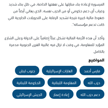
الميسورة لإعادة بناء منازلها على نفقتها الخاصة، في ظل بطء شديد
وغياب أي دعم حكومي أو من الحزب نفسه، الذي يعاني أيضاً من
ضغوط مالية كبيرة نتيجة تشديد الرقابة على التحويلات الخارجية التي
كانت تدعم مؤسساته".
وأكد أن هذه الأزمة المالية تشكل عبئاً إضافياً على الدولة وعلى الشارع
المؤيد للمقاومة، في وقت لا تزال فيه غالبية القرى الجنوبية مدمرة
بالكامل.
المواضيع
فارس أحمد
الغارات الإسرائيلية
جنوب لبنان
حزب الله
المقاومة اللبنانية
الحكومة اللبنانية
دعم حزب الله
إعادة إعمار
الجيش الإسرائيلي