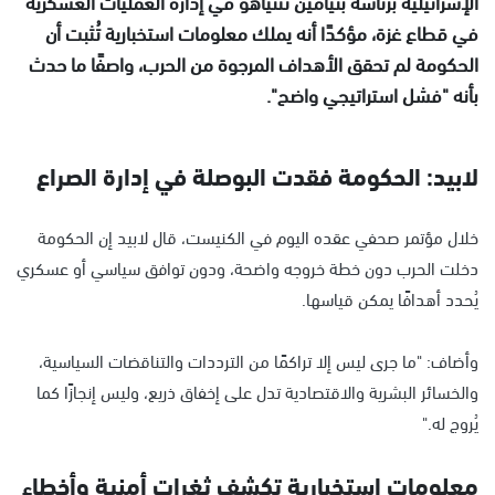
الإسرائيلية برئاسة بنيامين نتنياهو في إدارة العمليات العسكرية
في قطاع غزة، مؤكدًا أنه يملك معلومات استخبارية تُثبت أن
الحكومة لم تحقق الأهداف المرجوة من الحرب، واصفًا ما حدث
بأنه "فشل استراتيجي واضح".
لابيد: الحكومة فقدت البوصلة في إدارة الصراع
خلال مؤتمر صحفي عقده اليوم في الكنيست، قال لابيد إن الحكومة
دخلت الحرب دون خطة خروجه واضحة، ودون توافق سياسي أو عسكري
يُحدد أهدافًا يمكن قياسها.
وأضاف: "ما جرى ليس إلا تراكمًا من الترددات والتناقضات السياسية،
والخسائر البشرية والاقتصادية تدل على إخفاق ذريع، وليس إنجازًا كما
يُروج له."
معلومات استخبارية تكشف ثغرات أمنية وأخطاء