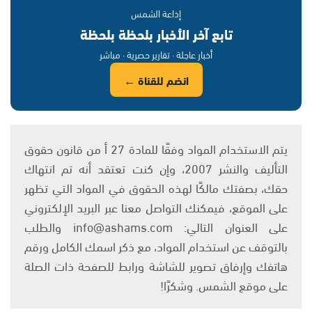
إذاعة الشمس
تابع آخر الأخبار بلحظة بلحظة
أخبار عاجلة · تقارير حصرية · مباشر
انضم للقناة ←
يتم الاستخدام المواد وفقًا للمادة 27 أ من قانون حقوق
التأليف والنشر 2007، وإن كنت تعتقد أنه تم انتهاك
حقك، بصفتك مالكًا لهذه الحقوق في المواد التي تظهر
على الموقع، فيمكنك التواصل معنا عبر البريد الإلكتروني
على العنوان التالي: info@ashams.com والطلب
بالتوقف عن استخدام المواد، مع ذكر اسمك الكامل ورقم
هاتفك وإرفاق تصوير للشاشة ورابط للصفحة ذات الصلة
على موقع الشمس. وشكرًا!