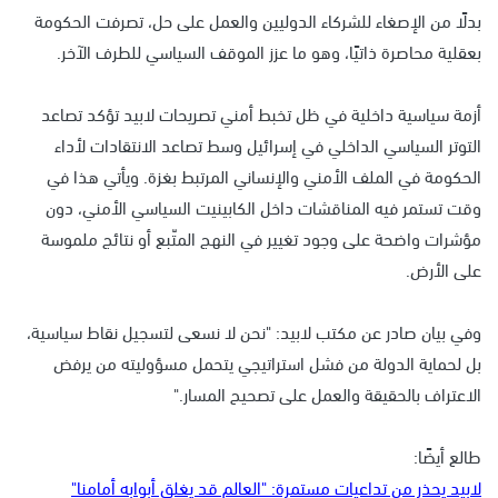
بدلًا من الإصغاء للشركاء الدوليين والعمل على حل، تصرفت الحكومة
بعقلية محاصرة ذاتيًا، وهو ما عزز الموقف السياسي للطرف الآخر.
أزمة سياسية داخلية في ظل تخبط أمني تصريحات لابيد تؤكد تصاعد
التوتر السياسي الداخلي في إسرائيل وسط تصاعد الانتقادات لأداء
الحكومة في الملف الأمني والإنساني المرتبط بغزة. ويأتي هذا في
وقت تستمر فيه المناقشات داخل الكابينيت السياسي الأمني، دون
مؤشرات واضحة على وجود تغيير في النهج المتّبع أو نتائج ملموسة
على الأرض.
وفي بيان صادر عن مكتب لابيد: "نحن لا نسعى لتسجيل نقاط سياسية،
بل لحماية الدولة من فشل استراتيجي يتحمل مسؤوليته من يرفض
الاعتراف بالحقيقة والعمل على تصحيح المسار."
طالع أيضًا:
لابيد يحذر من تداعيات مستمرة: "العالم قد يغلق أبوابه أمامنا"