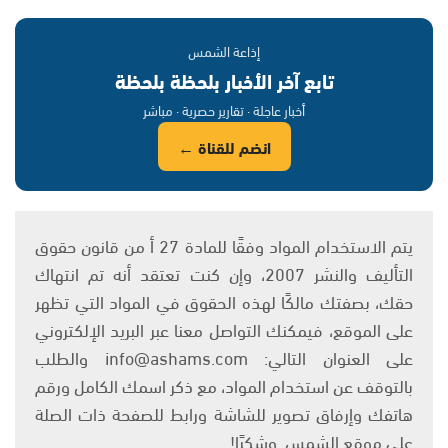
إذاعة الشمس
تابع آخر الأخبار بلحظة بلحظة
أخبار عاجلة · تقارير حصرية · مباشر
انضم للقناة ←
يتم الاستخدام المواد وفقًا للمادة 27 أ من قانون حقوق
التأليف والنشر 2007، وإن كنت تعتقد أنه تم انتهاك
حقك، بصفتك مالكًا لهذه الحقوق في المواد التي تظهر
على الموقع، فيمكنك التواصل معنا عبر البريد الإلكتروني
على العنوان التالي: info@ashams.com والطلب
بالتوقف عن استخدام المواد، مع ذكر اسمك الكامل ورقم
هاتفك وإرفاق تصوير للشاشة ورابط للصفحة ذات الصلة
على موقع الشمس. وشكرًا!