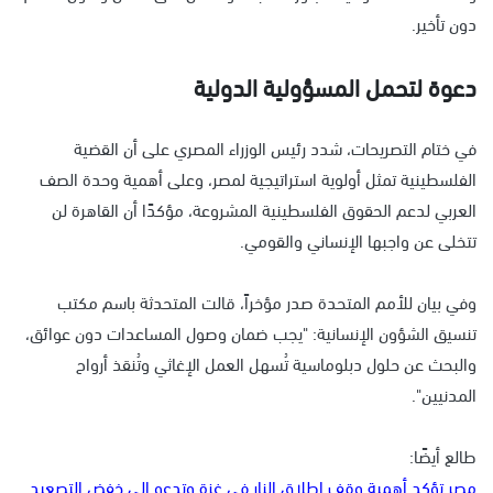
دون تأخير.
دعوة لتحمل المسؤولية الدولية
في ختام التصريحات، شدد رئيس الوزراء المصري على أن القضية
الفلسطينية تمثل أولوية استراتيجية لمصر، وعلى أهمية وحدة الصف
العربي لدعم الحقوق الفلسطينية المشروعة، مؤكدًا أن القاهرة لن
تتخلى عن واجبها الإنساني والقومي.
وفي بيان للأمم المتحدة صدر مؤخراً، قالت المتحدثة باسم مكتب
تنسيق الشؤون الإنسانية: "يجب ضمان وصول المساعدات دون عوائق،
والبحث عن حلول دبلوماسية تُسهل العمل الإغاثي وتُنقذ أرواح
المدنيين".
طالع أيضًا:
مصر تؤكد أهمية وقف إطلاق النار في غزة وتدعو إلى خفض التصعيد