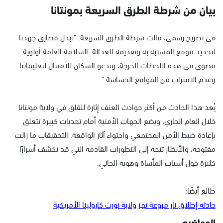
بيان من شرطة الطرق السريعة بمونتانا
في تصريح رسمي، قالت شرطة الطرق السريعة: "نبذل قصارى جهدنا
لتحديد موقع المشتبه به وتقديمه للعدالة. السلامة العامة أولوية
قصوى في هذه اللحظات الحرجة، وندعو السكان للامتثال لتعليماتنا
وعدم الاقتراب من المواقع الحساسة."
يُعد هذا الحادث من أكثر حوادث العنف إثارة للقلق في ولاية مونتانا
خلال العام الجاري، ويضع الجهات الأمنية أمام تحديات كبيرة تتعلق
بإعادة ضبط الأمن المجتمعي واحتواء آثار الواقعة. التحقيقات ما زالت
مفتوحة، والأنظار تتجه إلى التطورات القادمة التي قد تكشف أسرارًا
كثيرة حول أسباب المأساة وهوية الجاني.
طالع أيضًا:
حادثة إطلاق نار مروعة تهز ولاية نورث كارولينا الأمريكية
المواضيع