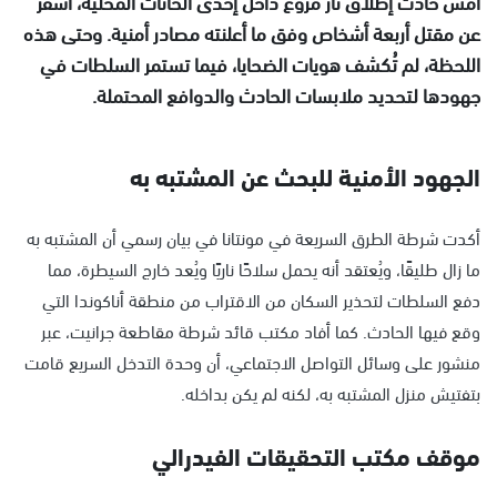
أمس حادث إطلاق نار مروّع داخل إحدى الحانات المحلية، أسفر
عن مقتل أربعة أشخاص وفق ما أعلنته مصادر أمنية. وحتى هذه
اللحظة، لم تُكشف هويات الضحايا، فيما تستمر السلطات في
جهودها لتحديد ملابسات الحادث والدوافع المحتملة.
الجهود الأمنية للبحث عن المشتبه به
أكدت شرطة الطرق السريعة في مونتانا في بيان رسمي أن المشتبه به
ما زال طليقًا، ويُعتقد أنه يحمل سلاحًا ناريًا ويُعد خارج السيطرة، مما
دفع السلطات لتحذير السكان من الاقتراب من منطقة أناكوندا التي
وقع فيها الحادث. كما أفاد مكتب قائد شرطة مقاطعة جرانيت، عبر
منشور على وسائل التواصل الاجتماعي، أن وحدة التدخل السريع قامت
بتفتيش منزل المشتبه به، لكنه لم يكن بداخله.
موقف مكتب التحقيقات الفيدرالي