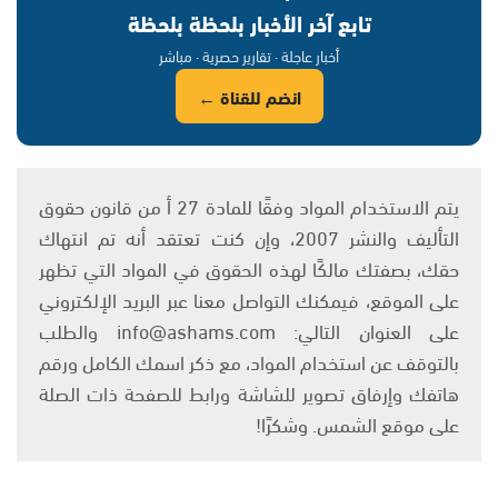
تابع آخر الأخبار بلحظة بلحظة
أخبار عاجلة · تقارير حصرية · مباشر
انضم للقناة ←
يتم الاستخدام المواد وفقًا للمادة 27 أ من قانون حقوق
التأليف والنشر 2007، وإن كنت تعتقد أنه تم انتهاك
حقك، بصفتك مالكًا لهذه الحقوق في المواد التي تظهر
على الموقع، فيمكنك التواصل معنا عبر البريد الإلكتروني
على العنوان التالي: info@ashams.com والطلب
بالتوقف عن استخدام المواد، مع ذكر اسمك الكامل ورقم
هاتفك وإرفاق تصوير للشاشة ورابط للصفحة ذات الصلة
على موقع الشمس. وشكرًا!