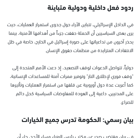
ردود فعل داخلية ودولية متباينة
في الداخل الإسرائيلي، تتباين الآراء حول جدوى استمرار العمليات، حيث
يرى بعض السياسيين أن الحملة حققت جزءاً من أهدافها الأمنية، بينما
يحذر آخرون من تداعياتها على صورة إسرائيل في الخارج، خاصة في ظل
الانتقادات المتزايدة من منظمات حقوق الإنسان.
دولياً، تتواصل الدعوات لوقف التصعيد، إذ دعت الأمم المتحدة إلى
"وقف فوري لإطلاق النار" وتوفير ممرات آمنة للمساعدات الإنسانية،
كما أعربت عدة دول أوروبية عن قلقها من استمرار العمليات وتأثيرها
على المدنيين، داعية إلى العودة للمفاوضات السياسية كحل دائم
للصراع.
بيان رسمي: الحكومة تدرس جميع الخيارات
في بيان مقتضب صدر عن مكتب رئيس الوزراء مساء الأحد، جاء أن