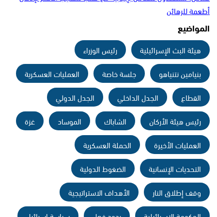
أطعمة للرهائن
المواضيع
هيئة البث الإسرائيلية
رئيس الوزراء
بنيامين نتنياهو
جلسة خاصة
العمليات العسكرية
القطاع
الجدل الداخلي
الجدل الدولي
رئيس هيئة الأركان
الشاباك
الموساد
غزة
العمليات الأخيرة
الحملة العسكرية
التحديات الإنسانية
الضغوط الدولية
وقف إطلاق النار
الأهداف الاستراتيجية
الحكومة الإسرائيلية
ردود فعل
سياسة إسرائيل