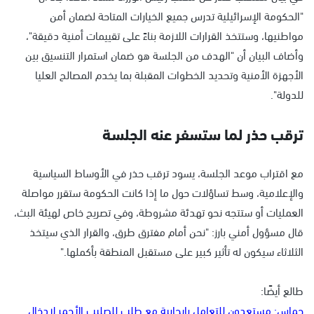
"الحكومة الإسرائيلية تدرس جميع الخيارات المتاحة لضمان أمن
مواطنيها، وستتخذ القرارات اللازمة بناءً على تقييمات أمنية دقيقة"،
وأضاف البيان أن "الهدف من الجلسة هو ضمان استمرار التنسيق بين
الأجهزة الأمنية وتحديد الخطوات المقبلة بما يخدم المصالح العليا
للدولة".
ترقب حذر لما ستسفر عنه الجلسة
مع اقتراب موعد الجلسة، يسود ترقب حذر في الأوساط السياسية
والإعلامية، وسط تساؤلات حول ما إذا كانت الحكومة ستقرر مواصلة
العمليات أو ستتجه نحو تهدئة مشروطة، وفي تصريح خاص لهيئة البث،
قال مسؤول أمني بارز: "نحن أمام مفترق طرق، والقرار الذي سيتخذ
الثلاثاء سيكون له تأثير كبير على مستقبل المنطقة بأكملها."
طالع أيضًا:
حماس: مستعدون للتعامل بإيجابية مع طلب للصليب الأحمر لإدخال