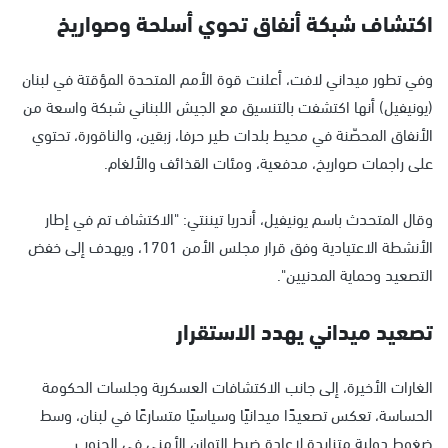
اكتشاف شبكة أنفاق تحوي أسلحة وصواريخ
وفي تطور ميداني لافت، أعلنت قوة الأمم المتحدة المؤقتة في لبنان
(يونيفيل) أنها اكتشفت بالتنسيق مع الجيش اللبناني شبكة واسعة من
الأنفاق المحصّنة في محيط بلدات طير حرفا، زبقين، والناقورة، تحتوي
على راجمات صواريخ، مدفعية، ومئات القذائف والألغام.
وقال المتحدث باسم يونيفيل، أندريا تيننتي: "الاكتشاف تم في إطار
الأنشطة الاعتيادية وفق قرار مجلس الأمن 1701، ويهدف إلى خفض
التصعيد وحماية المدنيين".
تصعيد ميداني يهدد الاستقرار
الغارات الأخيرة، إلى جانب الاكتشافات العسكرية وجلسات الحكومة
الحساسة، تعكس تصعيدًا ميدانيًا وسياسيًا متسارعًا في لبنان، وسط
ضغوط دولية متزايدة لإعادة ضبط التوازن الأمني في الجنوب.