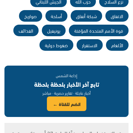
نزع السلاح
حزب الله
الجيش اللبناني
الاتفاق
شبكة أنفاق
أسلحة
صواريخ
قوة الأمم المتحدة المؤقتة
يونيفيل
القذائف
الألغام
الاستقرار
ضغوط دولية
إذاعة الشمس
تابع آخر الأخبار بلحظة بلحظة
أخبار عاجلة · تقارير حصرية · مباشر
انضم للقناة ←
يتم الاستخدام المواد وفقًا للمادة 27 أ من قانون حقوق