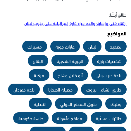
طالع أيضًا:
ارتقاء فتى وإصابة والده جراء غارة إسرائيلية على جنوب لبنان
المواضيع
تصعيد
لبنان
غارات جوية
مسيرات
شخصيات بارزة
الجبهة الشعبية
البقاع
بلدة دير سريان
أبو خليل وشاح
مركبة
طريق الشام - بيروت
حصيلة الضحايا
بلدة كفردان
بعلبك
طريق المصنع الدولي
النبطية
طائرات مسيّرة
مواقع مأهولة
جلسة حكومية