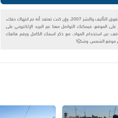
يتم الاستخدام المواد وفقًا للمادة 27 أ من قانون حقوق التأليف والنشر 2007، وإن كنت تعتقد أنه تم انتهاك حقك،
لى الموقع، فيمكنك التواصل معنا عبر البريد الإلكتروني على
info@ashams.c والطلب بالتوقف عن استخدام المواد، مع ذكر اسمك الكامل ورقم هاتفك
ى موقع الشمس. وشكرًا!