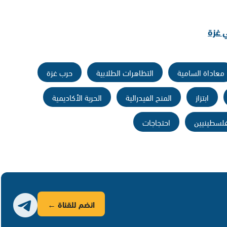
ي غزة
معاداة السامية
التظاهرات الطلابية
حرب غزة
ابتزاز
المنح الفيدرالية
الحرية الأكاديمية
فلسطينيين
احتجاجات
انضم للقناة ←