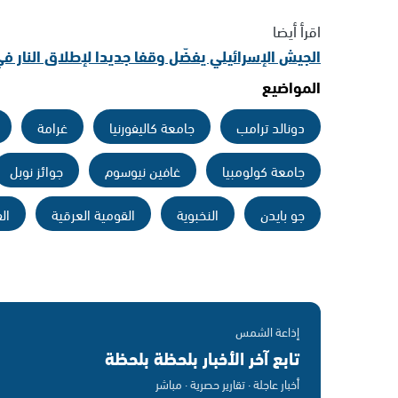
اقرأ أيضا
الجيش الإسرائيلي يفضّل وقفا جديدا لإطلاق النار ف
المواضيع
دونالد ترامب
جامعة كاليفورنيا
غرامة
جامعة كولومبيا
غافين نيوسوم
جوائز نوبل
جو بايدن
النخبوية
القومية العرقية
ال
إذاعة الشمس
تابع آخر الأخبار بلحظة بلحظة
أخبار عاجلة · تقارير حصرية · مباشر