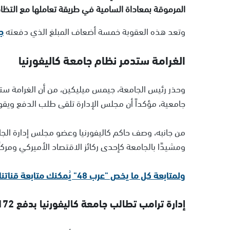
المرموقة بمعاداة السامية في طريقة تعاملها مع التظاهرات
وتعد هذه العقوبة خمسة أضعاف المبلغ الذي دفعته
ج
الغرامة ستدمر نظام جامعة كاليفورنيا
وحذر رئيس الجامعة، جيمس ميليكين، من أن الغرامة ست
جامعية، مؤكداً أن مجلس الإدارة تلقى طلب الدفع ويقو
من جانبه، وصف حاكم كاليفورنيا وعضو مجلس إدارة الجامعة
ومشيدًا بالجامعة كإحدى ركائز الاقتصاد الأميركي ومركزًا
ولمتابعة كل ما يخص "عرب 48" يُمكنك متابعة قناتنا الإخبارية على تلجرام
إدارة ترامب تطالب جامعة كاليفورنيا بدفع 172 مليون دولار كتعويضات