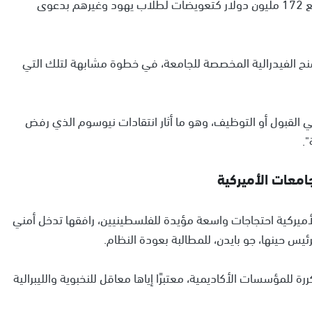
إلى جانب الغرامة، تطالب الإدارة الأميركية الجامعة بدفع 172 مليون دولار كتعويضات لطلاب يهود وغيرهم بدعوى
منح الفيدرالية المخصصة للجامعة، في خطوة مشابهة لتلك التي
 في القبول أو التوظيف، وهو ما أثار انتقادات نيوسوم الذي رفض
".
امعات الأميركية
رات الجامعات الأميركية احتجاجات واسعة مؤيدة للفلسطينيين، رافقها تدخل أمني
يس حينها، جو بايدن، للمطالبة بعودة النظام.
ة للمؤسسات الأكاديمية، معتبرًا إياها معاقل للنخبوية والليبرالية